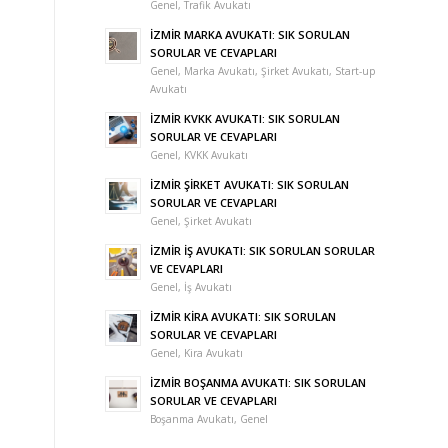
Genel
,
Trafik Avukatı
İZMİR MARKA AVUKATI: SIK SORULAN
SORULAR VE CEVAPLARI
Genel
,
Marka Avukatı
,
Şirket Avukatı
,
Start-up
Avukatı
İZMİR KVKK AVUKATI: SIK SORULAN
SORULAR VE CEVAPLARI
Genel
,
KVKK Avukatı
İZMİR ŞİRKET AVUKATI: SIK SORULAN
SORULAR VE CEVAPLARI
Genel
,
Şirket Avukatı
İZMİR İŞ AVUKATI: SIK SORULAN SORULAR
VE CEVAPLARI
Genel
,
İş Avukatı
İZMİR KİRA AVUKATI: SIK SORULAN
SORULAR VE CEVAPLARI
Genel
,
Kira Avukatı
İZMİR BOŞANMA AVUKATI: SIK SORULAN
SORULAR VE CEVAPLARI
Boşanma Avukatı
,
Genel