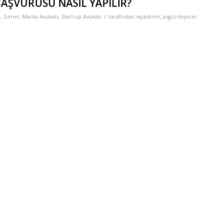
AŞVURUSU NASIL YAPILIR?
/
ı
,
Genel
,
Marka Avukatı
,
Start-up Avukatı
tarafından
wpadmin_avgozdeyvzer