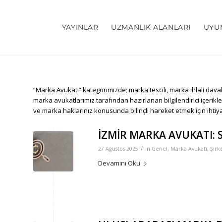
YAYINLAR
UZMANLIK ALANLARI
UYU
“Marka Avukatı” kategorimizde; marka tescili, marka ihlali da
marka avukatlarımız tarafından hazırlanan bilgilendirici içerik
ve marka haklarınız konusunda bilinçli hareket etmek için ihtiyac
İZMİR MARKA AVUKATI: 
/
27 Ağustos 2025
in
Genel
,
Marka Avukatı
,
Şirk
Devamını Oku