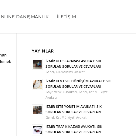
NLINE DANIŞMANLIK
İLETIŞIM
YAYINLAR
zman
İZMİR ULUSLARARASI AVUKAT: SIK
önlemek
SORULAN SORULAR VE CEVAPLARI
Genel
,
Uluslararası Avukat
İZMİR KENTSEL DÖNÜŞÜM AVUKATI: SIK
SORULAN SORULAR VE CEVAPLARI
Gayrimenkul Avukatı
,
Genel
,
Kat Mülkiyeti
Avukatı
İZMİR SİTE YÖNETİM AVUKATI: SIK
SORULAN SORULAR VE CEVAPLARI
Genel
,
Kat Mülkiyeti Avukatı
İZMİR TRAFİK KAZASI AVUKATI: SIK
SORULAN SORULAR VE CEVAPLARI