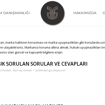
M DANIŞMANLIĞI
HAKKIMIZDA
O
vaları, marka hakkının korunması ve marka uyuşmazlıkları gibi konularda u
lere ulaşabilirsiniz. Markanızı koruma altına almak, hukuki uyuşmazlıkları 
ınız olan güncel ve kapsamlı bilgilere erişin.
SIK SORULAN SORULAR VE CEVAPLARI
/
et Avukatı
,
Start-up Avukatı
tarafından
gozdeyavuzer