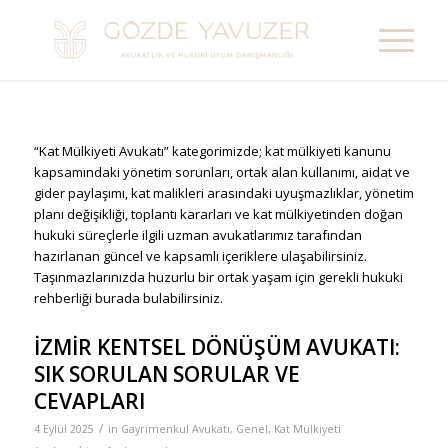
“Kat Mülkiyeti Avukatı” kategorimizde; kat mülkiyeti kanunu
kapsamındaki yönetim sorunları, ortak alan kullanımı, aidat ve
gider paylaşımı, kat malikleri arasındaki uyuşmazlıklar, yönetim
planı değişikliği, toplantı kararları ve kat mülkiyetinden doğan
hukuki süreçlerle ilgili uzman avukatlarımız tarafından
hazırlanan güncel ve kapsamlı içeriklere ulaşabilirsiniz.
Taşınmazlarınızda huzurlu bir ortak yaşam için gerekli hukuki
rehberliği burada bulabilirsiniz.
İZMİR KENTSEL DÖNÜŞÜM AVUKATI:
SIK SORULAN SORULAR VE
CEVAPLARI
/
4 Eylül 2025
in
Gayrimenkul Avukatı
,
Genel
,
Kat Mülkiyeti