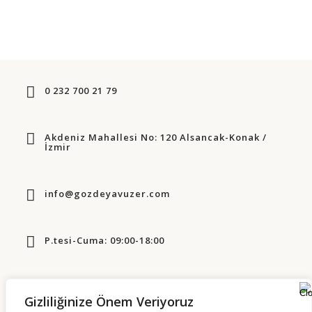
0 232 700 21 79
Akdeniz Mahallesi No: 120 Alsancak-Konak /
İzmir
info@gozdeyavuzer.com
P.tesi-Cuma: 09:00-18:00
Gizliliğinize Önem Veriyoruz
YASAL UYARI
|
GİZLİLİK POLİTİKASI
|
ÇEREZ POLİTİKASI
|