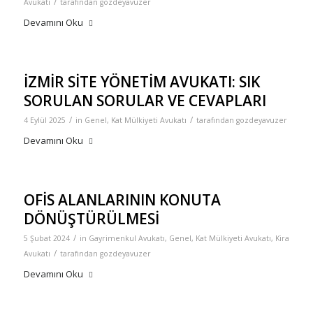
/
Avukatı
tarafından
gozdeyavuzer
Devamını Oku
İZMİR SİTE YÖNETİM AVUKATI: SIK
SORULAN SORULAR VE CEVAPLARI
/
/
4 Eylül 2025
in
Genel
,
Kat Mülkiyeti Avukatı
tarafından
gozdeyavuzer
Devamını Oku
OFİS ALANLARININ KONUTA
DÖNÜŞTÜRÜLMESİ
/
5 Şubat 2024
in
Gayrimenkul Avukatı
,
Genel
,
Kat Mülkiyeti Avukatı
,
Kira
/
Avukatı
tarafından
gozdeyavuzer
Devamını Oku