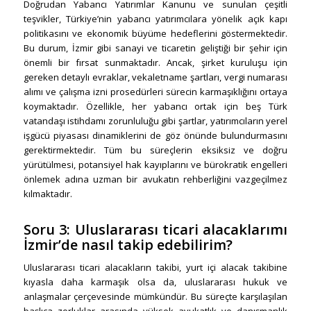
Doğrudan Yabancı Yatırımlar Kanunu ve sunulan çeşitli
teşvikler, Türkiye’nin yabancı yatırımcılara yönelik açık kapı
politikasını ve ekonomik büyüme hedeflerini göstermektedir.
Bu durum, İzmir gibi sanayi ve ticaretin geliştiği bir şehir için
önemli bir fırsat sunmaktadır. Ancak, şirket kuruluşu için
gereken detaylı evraklar, vekaletname şartları, vergi numarası
alımı ve çalışma izni prosedürleri sürecin karmaşıklığını ortaya
koymaktadır. Özellikle, her yabancı ortak için beş Türk
vatandaşı istihdamı zorunluluğu gibi şartlar, yatırımcıların yerel
işgücü piyasası dinamiklerini de göz önünde bulundurmasını
gerektirmektedir. Tüm bu süreçlerin eksiksiz ve doğru
yürütülmesi, potansiyel hak kayıplarını ve bürokratik engelleri
önlemek adına uzman bir avukatın rehberliğini vazgeçilmez
kılmaktadır.
Soru 3:
Uluslararası ticari alacaklarımı
İzmir’de nasıl takip edebilirim?
Uluslararası ticari alacakların takibi, yurt içi alacak takibine
kıyasla daha karmaşık olsa da, uluslararası hukuk ve
anlaşmalar çerçevesinde mümkündür. Bu süreçte karşılaşılan