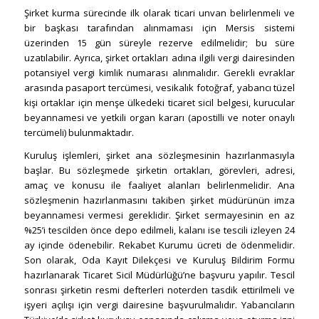
Şirket kurma sürecinde ilk olarak ticari unvan belirlenmeli ve
bir başkası tarafından alınmaması için Mersis sistemi
üzerinden 15 gün süreyle rezerve edilmelidir; bu süre
uzatılabilir. Ayrıca, şirket ortakları adına ilgili vergi dairesinden
potansiyel vergi kimlik numarası alınmalıdır. Gerekli evraklar
arasında pasaport tercümesi, vesikalık fotoğraf, yabancı tüzel
kişi ortaklar için menşe ülkedeki ticaret sicil belgesi, kurucular
beyannamesi ve yetkili organ kararı (apostilli ve noter onaylı
tercümeli) bulunmaktadır.
Kuruluş işlemleri, şirket ana sözleşmesinin hazırlanmasıyla
başlar. Bu sözleşmede şirketin ortakları, görevleri, adresi,
amaç ve konusu ile faaliyet alanları belirlenmelidir. Ana
sözleşmenin hazırlanmasını takiben şirket müdürünün imza
beyannamesi vermesi gereklidir. Şirket sermayesinin en az
%25’i tescilden önce depo edilmeli, kalanı ise tescili izleyen 24
ay içinde ödenebilir. Rekabet Kurumu ücreti de ödenmelidir.
Son olarak, Oda Kayıt Dilekçesi ve Kuruluş Bildirim Formu
hazırlanarak Ticaret Sicil Müdürlüğü’ne başvuru yapılır. Tescil
sonrası şirketin resmi defterleri noterden tasdik ettirilmeli ve
işyeri açılışı için vergi dairesine başvurulmalıdır. Yabancıların