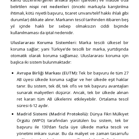
belirtilen
nispi ret nedenleri
(önceki markayla karıştırılma
ihtimali, kötü niyetli başvuru, ticaret unvanı/telif hakkı ihlali gibi
durumlar) dikkate alınır. Markanın tescil tarihinden itibaren beş
yıl içinde haklı bir sebep olmaksızın ciddi biçimde
kullanılmaması da iptal nedenidir.
Uluslararası Koruma Sistemleri:
Marka tescili ülkesel bir
koruma sağlar; yani Türkiye’de tescilli bir marka, yurtdışında
otomatik olarak koruma sağlamaz. Uluslararası koruma için
başlıca iki sistem bulunmaktadır:
Avrupa Birliği Markası (EUTM):
Tek bir başvuru ile tüm 27
AB üyesi ülkede koruma sağlar ve her ülkede eşit haklar
tanır. Bu sistem, tek dil, tek ofis ve tek başvuru avantajları
sunarak maliyetleri düşürür. Ancak, tek bir ülkede alınan
ret kararı tüm AB ülkelerini etkileyebilir. Ortalama tescil
süresi 6-12 aydır.
Madrid Sistemi (Madrid Protokolü):
Dünya Fikri Mülkiyet
Örgütü (WIPO) tarafından yürütülen bu sistem, tek bir
başvuru ile 130’dan fazla üye ülkede marka tescili ve
yönetimi imkanı sunar. Bu da maliyet ve zaman tasarrufu