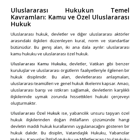
Uluslararası Hukuk
un Temel
Kavramları: Kamu ve Özel Uluslararası
Hukuk
Uluslararası hukuk, devletler ve diğer uluslararası aktörler
arasındaki ilişkileri düzenleyen kural, norm ve standartlar
bütünüdür. Bu geniş alan, iki ana dala ayrılır: uluslararası
kamu hukuku ve uluslararası özel hukuk.
Uluslararası Kamu Hukuku
, devletler, Vatikan gibi benzer
kuruluşlar ve uluslararası örgütlerin faaliyetleriyle ilgilenen bir
hukuk disiplinidir. Bu alan, devletlerarası anlaşmaları,
uluslararası teamülleri ve genel hukuk ilkelerini kapsar. Amacı,
uluslararası barışı ve istikrarı sağlamak, devletlerin karşılıklı
ilişkilerinde uymak zorunda hissettikleri hukuki çerçeveyi
oluşturmaktır.
Uluslararası Özel Hukuk
ise, yabancılık unsuru taşıyan özel
hukuk ilişkilerinden doğan ihtilafların çözümünde hangi
devletin maddi hukuk kurallarının uygulanacağını gösteren bir
hukuk dalıdır. Bu disiplin, Vatandaşlık Hukuku, Yabancılar
Hukuku, Kanunlar İhtilafı Hukuku ve Milletlerarası Usul Hukuku