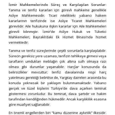
İzmir Mahkemelerinde Süreç ve Karşılaşılan Sorunlar:
Tanıma ve tenfiz kararları için görevli mahkeme genellikle
Asliye Mahkemesidir. Ticari nitelikteki yabancı hakem
kararlarının tenfizinde ise Asliye Ticaret Mahkemeleri
görevlidir. Aile hukukuna ilişkin kararlar için Aile Mahkemeleri
görevli kılınmıştır. İzmir’de Asliye Hukuk ve Tüketici
Mahkemeleri, Bayraklı’daki Ek Hizmet Binası’nda hizmet
vermektedir.
Tanıma ve tenfiz süreçlerinde çeşitli sorunlarla karşılaşılabilir.
Sürecin gereksiz yere uzaması, tenfizin tehlikeye girmesi veya
tarafların umdukları meblağın çok altına sulh olmaya razı
olması gibi durumlar yaşanabilir. Harçlar konusunda da
belirsizlikler mevcuttur; tenfiz davalarında nispi harç
yatırılması gerektiği belirtilse de, Yargıtay daireleri arasında bu
konuda yeknesak bir yaklaşım bulunmamaktadır. Yabancı
gerçek ve tüzel kişilerin Türkiye’de dava açarken teminat
göstermesi zorunludur. Bu teminat, dava şartıdır ve hakim
tarafından kendiliğinden hükmedilir. Ancak karşılıklılık esasına
göre muafiyet sağlanabilir.
En önemli engellerden biri “kamu düzenine aykırılık” ilkesidir.