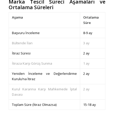
Marka Tescil Süreci Aşamaları ve
Ortalama Süreleri
Aşama
Ortalama
Süre
Başvuru İnceleme
8-9 ay
Bültende İlan
3 ay
İtiraz Süresi
2 ay
İtiraza Karşı Görüş Sunma
1 ay
Yeniden İnceleme ve Değerlendirme
2 ay
Kurulu’na İtiraz
Kurul Kararına Karşı Mahkemede İptal
2 ay
Davası
Toplam Süre (İtiraz Olmazsa)
15-18 ay