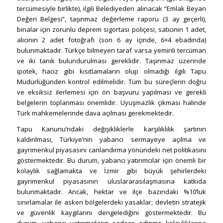
tercümesiyle birlikte), ilgili Belediyeden alınacak “Emlak Beyan
Değeri Belgesi”, taşınmaz değerleme raporu (3 ay geçerli),
binalar için zorunlu deprem sigortası poliçesi, satıcının 1 adet,
alıcının 2 adet fotoğrafı (son 6 ay içinde, 6×4 ebadında)
bulunmaktadır. Türkçe bilmeyen taraf varsa yeminli tercüman
ve iki tanık bulundurulması gereklidir. Taşınmaz üzerinde
ipotek, haciz gibi kısıtlamaların olup olmadığı ilgili Tapu
Müdürlüğünden kontrol edilmelidir. Tüm bu süreçlerin doğru
ve eksiksiz ilerlemesi için ön başvuru yapılması ve gerekli
belgelerin toplanması önemlidir. Uyuşmazlık çıkması halinde
Türk mahkemelerinde dava açılması gerekmektedir.
Tapu Kanunu’ndaki değişikliklerle karşılıklılık şartının
kaldırılması, Türkiye’nin yabancı sermayeye açılma ve
gayrimenkul piyasasını canlandırma yönündeki net politikasını
göstermektedir. Bu durum, yabancı yatırımcılar için önemli bir
kolaylık sağlamakta ve İzmir gibi büyük şehirlerdeki
gayrimenkul piyasasının uluslararasılaşmasına katkıda
bulunmaktadır. Ancak, hektar ve ilçe bazındaki %10’luk
sınırlamalar ile askeri bölgelerdeki yasaklar, devletin stratejik
ve güvenlik kaygılarını dengelediğini göstermektedir. Bu
durum, yabancı yatırımcıların sadece edinme kolaylıklarına