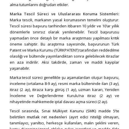
alma tutumlarını doğrudan etkiler.
Marka Tescil Süreci ve Uluslararası Koruma Sistemleri:
Marka tescili, markanın yasal korumasının temelini oluşturur.
Tescil süresi başvuru tarihinden itibaren 10 yıldır ve 10’ar yıllık
dönemlerle sınırsız olarak yenilenebilir. Tescil başvurusu
yapmadan önce detaylı bir marka araştırması yapılması kritik
öneme sahiptir. Bu araştırma sayesinde, başvurunun Türk
Patent ve Marka Kurumu (TÜRKPATENT) tarafından reddedilme
olasılığı ve bültende yayımlandıktan sonra gelebilecek itirazlar
en aza indirilir. Aksi takdirde, zaman ve maddi kayıplar
yaşanabilir.
Marka tescil süreci genellikle şu aşamalardan oluşur: başvuru,
inceleme (ortalama 8-9 ay), resmi marka bülteninde ilan (3 ay),
itiraz (2 ay), itiraza karşı görüş (1 ay), uzman kararı, Yeniden
İnceleme ve Değerlendirme Kurulu’na itiraz (2 ay) ve
nihayetinde mahkemede iptal davası açma süreci (2 ay).
Tescil sırasında, Sınai Mülkiyet Kanunu (SMK) madde 5’te
belirtilen
mutlak ret nedenleri
(ayırt edici niteliği olmayan,
tanımlayıcı, yanıltıcı, herkesçe kullanılan, malın şeklini veren,
kamu düzenine/genel ahlaka aykırı işaretler) ve madde 6’da