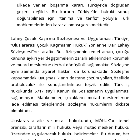
ülkede verilen boşanma kararı, Türkiye’de doğrudan
geçerli değildir. Bu kararın Türkiye’de hukuki sonuç
doğurabilmesi için “tanıma ve tenfiz” yoluyla Türk
mahkemelerinden karar alınması gerekmektedir.
Lahey Çocuk Kaçırma Sözleşmesi ve Uygulaması:
Türkiye,
“Uluslararası Çocuk Kaçırmanın Hukukî Yönlerine Dair Lahey
Sözleşmesi”ne taraftır. Bu sözleşmenin temel amacı, çocuğu
kanuna aykırı yer değiştirmelerin zararlı etkilerinden korumak
ve mutad meskenine derhal dönüşünü sağlamaktır. Sözleşme
aynı zamanda ziyaret hakkını da korumaktadır. Sözleşme
kapsamındaki uyuşmazlıkların dostane çözüm yolları, özellikle
arabuluculuk ile sonuçlandırılması teşvik edilir. Türk iç
hukukunda 5717 sayılı Kanun ile Sözleşmenin uygulanması
sağlanmıştır. Mahkemeler, çocukların mutad meskenlerine
iade edilmesi taleplerinde sözleşme hükümlerini dikkate
almaktadır.
Uluslararası aile ve miras hukukunda, MÖHUK’un temel
prensibi, tarafların milli hukuku veya mutad mesken hukuku
üzerinden uygulanacak hukuku belirlemektir. Bu durum, her