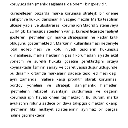
koruyucu danışmanlık sağlaması da önemli bir görevidir.
Küreselleşen pazarda marka koruması stratejik bir öneme
sahiptir ve hukuki danışmanlık vazgeçilmezdir. Marka tescilinin
ülkesel yapısı ve uluslararası koruma için Madrid Sistemi veya
EUTM gibi karmaşık sistemlerin varlığı, küresel ticarette faaliyet
gösteren işletmeler için marka stratejisinin ne kadar kritik
olduğunu göstermektedir. Markanın kullanılmaması nedeniyle
iptal edilebilmesi ve kötü niyetli tescillerin hükümsüz
kılınabilmesi, marka haklarının pasif korumadan ziyade aktif
yönetim ve sürekli hukuki gözetim gerektirdiğini ortaya
koymaktadır. İzmir’in sanayi ve ticaret yapısı düşünüldüğünde,
bu dinamik ortamda markaların sadece tescil edilmesi değil,
aynı zamanda ihlallere karşı proaktif olarak korunması,
portföy yönetimi ve stratejik danışmanlık hizmetleri,
işletmelerin rekabet avantajını sürdürmesi ve değerini
koruması için hayati önem taşımaktadır. Bu durum, marka
avukatının rolünü sadece bir dava takipçisi olmaktan çıkarıp,
işletmenin fikri mülkiyet stratejilerinin ayrılmaz bir parçası
haline getirmektedir.