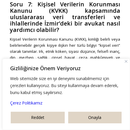
Soru 7:
Kişisel Verilerin Korunması
Kanunu (KVKK) kapsamında
uluslararası veri transferleri ve
ihlallerinde İzmir’deki bir avukat nasıl
yardımcı olabilir?
Kişisel Verilerin Korunması Kanunu (KVKK), kimliği belirli veya
belirlenebilir gerçek kişiye ilişkin her türlü bilgiyi “kişisel veri”
olarak tanımlar. Irk, etnik köken, siyasi düşünce, felsefi inanç,
din, mezhep, sağlık, cinsel hayat, ceza mahkûmiyeti ve
güvenlik tedbirleri ile biyometrik veriler gibi bilgiler ise “özel
Gizliliğinize Önem Veriyoruz
nitelikli kişisel veri” olarak daha sıkı bir korumaya tabidir.
Web sitemizde size en iyi deneyimi sunabilmemiz için
KVKK Temel İlkeleri ve Uluslararası Veri Transferi:
Kişisel
verilerin işlenmesinde hukuka ve dürüstlük kurallarına
çerezleri kullanıyoruz. Bu siteyi kullanmaya devam ederek,
uygunluk, doğru ve gerektiğinde güncel olma, belirli, açık ve
bunu kabul etmiş sayılırsınız.
meşru amaçlar için işlenme, işlendikleri amaçla bağlantılı, sınırlı
Çerez Politikamız
ve ölçülü olma ile ilgili mevzuatta öngörülen veya işlendikleri
amaç için gerekli olan süre kadar muhafaza edilme temel
ilkelerdir. Kişisel veriler, ilgili kişinin açık rızası olmaksızın
Reddet
Onayla
işlenemez; ancak kanunda açıkça öngörülmesi, bir
sözleşmenin kurulması veya ifası için zorunlu olması, veri