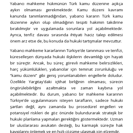
Yabancı mahkeme hükmünün Türk kamu düzenine açıkça
aykırı olmaması gerekmektedir. Kamu düzeni kavramı
kanunda tanımlanmadığından, yabancı kararın Türk kamu
düzenine aykırı olup olmadığının tespiti hakimin takdirine
bırakılmıştır ve uygulamada sorunlara yol açabilmektedir.
Ayrıca, tenfiz davası sırasında ihtiyati haciz talep edilmesi
önem arz etse de, bu konuda da hukuki tartışmalar mevcuttur.
Yabancı mahkeme kararlarının Türkiye’de tanınması ve tenfizi,
küreselleşen dünyada hukuki ilişkilerin devamlılığı için hayati
bir süreçtir. Ancak, bu süreç görevli mahkeme belirsizlikleri,
harç yükümlülükleri, yabancılar için teminat zorunluluğu ve
“kamu düzeni” gibi geniş yorumlanabilen engellerle doludur.
Özellikle Yargıtay’daki içtihat birliğinin olmaması, sürecin
öngörülebilirliğini azaltmakta ve zaman kaybına yol
açabilmektedir. Bu durum, yabancı bir mahkeme kararının
Türkiye’de uygulanmasını isteyen tarafların, sadece hukuki
şartları değil, aynı zamanda bu prosedürel engelleri ve
potansiyel riskleri de göz önünde bulundurarak stratejik bir
hukuki planlama yapmaları gerektiğini göstermektedir. Uzman
bir uluslararası avukatın desteği, bu karmaşık süreçte hak
kayıplarını önlemek ve en hızlı çözüme ulaşmak için elzemdir.