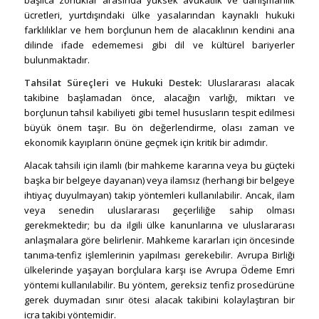
başlıca zorluklar arasında yüksek avukatlık ve danışmanlık
ücretleri, yurtdışındaki ülke yasalarından kaynaklı hukuki
farklılıklar ve hem borçlunun hem de alacaklının kendini ana
dilinde ifade edememesi gibi dil ve kültürel bariyerler
bulunmaktadır.
Tahsilat Süreçleri ve Hukuki Destek:
Uluslararası alacak
takibine başlamadan önce, alacağın varlığı, miktarı ve
borçlunun tahsil kabiliyeti gibi temel hususların tespit edilmesi
büyük önem taşır. Bu ön değerlendirme, olası zaman ve
ekonomik kayıpların önüne geçmek için kritik bir adımdır.
Alacak tahsili için ilamlı (bir mahkeme kararına veya bu güçteki
başka bir belgeye dayanan) veya ilamsız (herhangi bir belgeye
ihtiyaç duyulmayan) takip yöntemleri kullanılabilir. Ancak, ilam
veya senedin uluslararası geçerliliğe sahip olması
gerekmektedir; bu da ilgili ülke kanunlarına ve uluslararası
anlaşmalara göre belirlenir. Mahkeme kararları için öncesinde
tanıma-tenfiz işlemlerinin yapılması gerekebilir. Avrupa Birliği
ülkelerinde yaşayan borçlulara karşı ise Avrupa Ödeme Emri
yöntemi kullanılabilir. Bu yöntem, gereksiz tenfiz prosedürüne
gerek duymadan sınır ötesi alacak takibini kolaylaştıran bir
icra takibi yöntemidir.