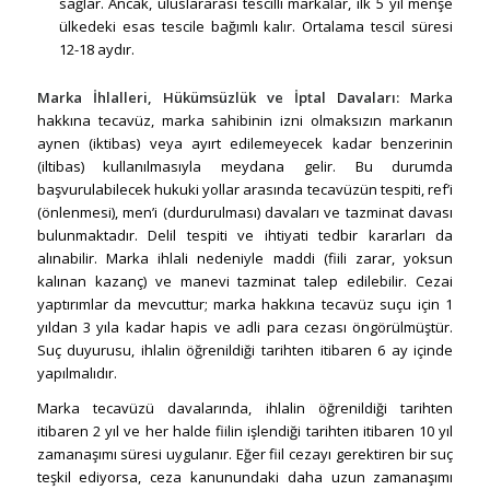
sağlar. Ancak, uluslararası tescilli markalar, ilk 5 yıl menşe
ülkedeki esas tescile bağımlı kalır. Ortalama tescil süresi
12-18 aydır.
Marka İhlalleri, Hükümsüzlük ve İptal Davaları:
Marka
hakkına tecavüz, marka sahibinin izni olmaksızın markanın
aynen (iktibas) veya ayırt edilemeyecek kadar benzerinin
(iltibas) kullanılmasıyla meydana gelir. Bu durumda
başvurulabilecek hukuki yollar arasında tecavüzün tespiti, ref’i
(önlenmesi), men’i (durdurulması) davaları ve tazminat davası
bulunmaktadır. Delil tespiti ve ihtiyati tedbir kararları da
alınabilir. Marka ihlali nedeniyle maddi (fiili zarar, yoksun
kalınan kazanç) ve manevi tazminat talep edilebilir. Cezai
yaptırımlar da mevcuttur; marka hakkına tecavüz suçu için 1
yıldan 3 yıla kadar hapis ve adli para cezası öngörülmüştür.
Suç duyurusu, ihlalin öğrenildiği tarihten itibaren 6 ay içinde
yapılmalıdır.
Marka tecavüzü davalarında, ihlalin öğrenildiği tarihten
itibaren 2 yıl ve her halde fiilin işlendiği tarihten itibaren 10 yıl
zamanaşımı süresi uygulanır. Eğer fiil cezayı gerektiren bir suç
teşkil ediyorsa, ceza kanunundaki daha uzun zamanaşımı