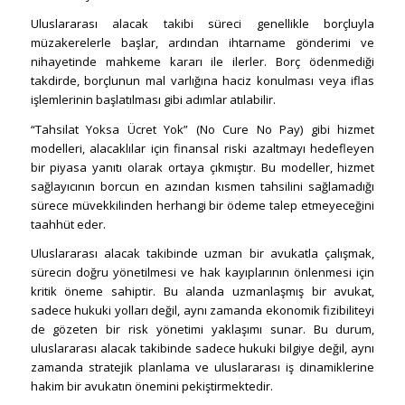
Uluslararası alacak takibi süreci genellikle borçluyla
müzakerelerle başlar, ardından ihtarname gönderimi ve
nihayetinde mahkeme kararı ile ilerler. Borç ödenmediği
takdirde, borçlunun mal varlığına haciz konulması veya iflas
işlemlerinin başlatılması gibi adımlar atılabilir.
“Tahsilat Yoksa Ücret Yok” (No Cure No Pay) gibi hizmet
modelleri, alacaklılar için finansal riski azaltmayı hedefleyen
bir piyasa yanıtı olarak ortaya çıkmıştır. Bu modeller, hizmet
sağlayıcının borcun en azından kısmen tahsilini sağlamadığı
sürece müvekkilinden herhangi bir ödeme talep etmeyeceğini
taahhüt eder.
Uluslararası alacak takibinde uzman bir avukatla çalışmak,
sürecin doğru yönetilmesi ve hak kayıplarının önlenmesi için
kritik öneme sahiptir. Bu alanda uzmanlaşmış bir avukat,
sadece hukuki yolları değil, aynı zamanda ekonomik fizibiliteyi
de gözeten bir risk yönetimi yaklaşımı sunar. Bu durum,
uluslararası alacak takibinde sadece hukuki bilgiye değil, aynı
zamanda stratejik planlama ve uluslararası iş dinamiklerine
hakim bir avukatın önemini pekiştirmektedir.