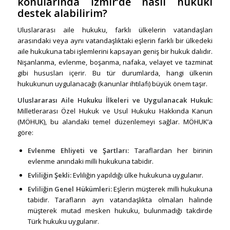
konularında İzmir’de nasıl hukuki
destek alabilirim?
Uluslararası aile hukuku, farklı ülkelerin vatandaşları
arasındaki veya aynı vatandaşlıktaki eşlerin farklı bir ülkedeki
aile hukukuna tabi işlemlerini kapsayan geniş bir hukuk dalıdır.
Nişanlanma, evlenme, boşanma, nafaka, velayet ve tazminat
gibi hususları içerir. Bu tür durumlarda, hangi ülkenin
hukukunun uygulanacağı (kanunlar ihtilafı) büyük önem taşır.
Uluslararası Aile Hukuku İlkeleri ve Uygulanacak Hukuk:
Milletlerarası Özel Hukuk ve Usul Hukuku Hakkında Kanun
(MÖHUK), bu alandaki temel düzenlemeyi sağlar. MÖHUK’a
göre:
Evlenme Ehliyeti ve Şartları:
Taraflardan her birinin
evlenme anındaki milli hukukuna tabidir.
Evliliğin Şekli:
Evliliğin yapıldığı ülke hukukuna uygulanır.
Evliliğin Genel Hükümleri:
Eşlerin müşterek milli hukukuna
tabidir. Tarafların ayrı vatandaşlıkta olmaları halinde
müşterek mutad mesken hukuku, bulunmadığı takdirde
Türk hukuku uygulanır.