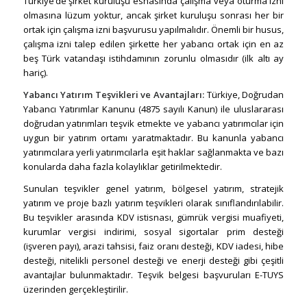
Türkiye’de şirket kuruluşu esnasında çalışma veya oturma izni
olmasına lüzum yoktur, ancak şirket kuruluşu sonrası her bir
ortak için çalışma izni başvurusu yapılmalıdır. Önemli bir husus,
çalışma izni talep edilen şirkette her yabancı ortak için en az
beş Türk vatandaşı istihdamının zorunlu olmasıdır (ilk altı ay
hariç).
Yabancı Yatırım Teşvikleri ve Avantajları:
Türkiye, Doğrudan
Yabancı Yatırımlar Kanunu (4875 sayılı Kanun) ile uluslararası
doğrudan yatırımları teşvik etmekte ve yabancı yatırımcılar için
uygun bir yatırım ortamı yaratmaktadır. Bu kanunla yabancı
yatırımcılara yerli yatırımcılarla eşit haklar sağlanmakta ve bazı
konularda daha fazla kolaylıklar getirilmektedir.
Sunulan teşvikler genel yatırım, bölgesel yatırım, stratejik
yatırım ve proje bazlı yatırım teşvikleri olarak sınıflandırılabilir.
Bu teşvikler arasında KDV istisnası, gümrük vergisi muafiyeti,
kurumlar vergisi indirimi, sosyal sigortalar prim desteği
(işveren payı), arazi tahsisi, faiz oranı desteği, KDV iadesi, hibe
desteği, nitelikli personel desteği ve enerji desteği gibi çeşitli
avantajlar bulunmaktadır. Teşvik belgesi başvuruları E-TUYS
üzerinden gerçekleştirilir.