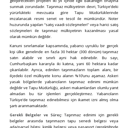
geliştirecekleri projeleri iki yıl içinde ilgili Bakanlığın onayına
sunmak zorundadır. Taşınmaz mülkiyetinin devri, Türkiye’deki
yürürlükteki mevzuata göre Tapu Müdürlüklerinde
imzalanacak resmi senet ve tescil ile mümkündür. Noter
huzurunda yapılan “satış vaadi sözleşmeleri” veya harici satış
sözleşmeleri ile taşınmaz mülkiyetinin kazanılması yasal
olarak mümkün değildir.
Kanuni sınırlamalar kapsamında, yabancı uyruklu bir gerçek
kişi ülke genelinde en fazla 30 hektar (300 dönüm) taşınmaz
satın alabilir ve sınırlı ayni hak edinebilir. Bu sayı,
Cumhurbaşkanı kararıyla iki katına, yani 60 hektara kadar
çıkarılabilir. Ayrıca, edinilen taşınmazların toplam alanı, bir
ilçedeki özel mülkiyete konu alanın %10’unu aşamaz. Askeri
yasak bölgelerde yabancıların taşınmaz edinimi mümkün
değildir ve Tapu Müdürlüğü, askeri makamlardan olumlu yanıt
almadan bu tür işlemleri gerçekleştirmez. Yabancıların
Türkiye’de taşınmaz edinebilmesi için ikamet izni almış olma
şartı aranmamaktadır.
Gerekli Belgeler ve Süreç:
Taşınmaz edinimi için gerekli
belgeler arasında taşınmazın tapu senedi belgesi veya
ada/parsel bilgisi, kimlik belgesi veya pasaport (gerektiğinde