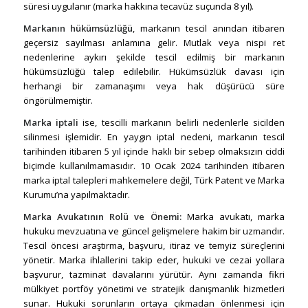
süresi uygulanır (marka hakkına tecavüz suçunda 8 yıl).
Markanın hükümsüzlüğü
, markanın tescil anından itibaren
geçersiz sayılması anlamına gelir. Mutlak veya nispi ret
nedenlerine aykırı şekilde tescil edilmiş bir markanın
hükümsüzlüğü talep edilebilir. Hükümsüzlük davası için
herhangi bir zamanaşımı veya hak düşürücü süre
öngörülmemiştir.
Marka iptali
ise, tescilli markanın belirli nedenlerle sicilden
silinmesi işlemidir. En yaygın iptal nedeni, markanın tescil
tarihinden itibaren 5 yıl içinde haklı bir sebep olmaksızın ciddi
biçimde kullanılmamasıdır. 10 Ocak 2024 tarihinden itibaren
marka iptal talepleri mahkemelere değil, Türk Patent ve Marka
Kurumu’na yapılmaktadır.
Marka Avukatı
nın Rolü ve Önemi:
Marka avukatı, marka
hukuku mevzuatına ve güncel gelişmelere hakim bir uzmandır.
Tescil öncesi araştırma, başvuru, itiraz ve temyiz süreçlerini
yönetir. Marka ihlallerini takip eder, hukuki ve cezai yollara
başvurur, tazminat davalarını yürütür. Aynı zamanda fikri
mülkiyet portföy yönetimi ve stratejik danışmanlık hizmetleri
sunar. Hukuki sorunların ortaya çıkmadan önlenmesi için