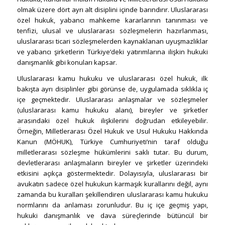
olmak üzere dört ayrı alt disiplini içinde barındırır. Uluslararası
özel hukuk, yabancı mahkeme kararlarının tanınması ve
tenfizi, ulusal ve uluslararası sözleşmelerin hazırlanması,
uluslararası ticari sözleşmelerden kaynaklanan uyuşmazlıklar
ve yabancı şirketlerin Türkiye’deki yatırımlarına ilişkin hukuki
danışmanlık gibi konuları kapsar.
Uluslararası kamu hukuku ve uluslararası özel hukuk, ilk
bakışta ayrı disiplinler gibi görünse de, uygulamada sıklıkla iç
içe geçmektedir. Uluslararası anlaşmalar ve sözleşmeler
(uluslararası kamu hukuku alanı), bireyler ve şirketler
arasındaki özel hukuk ilişkilerini doğrudan etkileyebilir.
Örneğin, Milletlerarası Özel Hukuk ve Usul Hukuku Hakkında
Kanun (MÖHUK), Türkiye Cumhuriyeti’nin taraf olduğu
milletlerarası sözleşme hükümlerini saklı tutar. Bu durum,
devletlerarası anlaşmaların bireyler ve şirketler üzerindeki
etkisini açıkça göstermektedir. Dolayısıyla, uluslararası bir
avukatın sadece özel hukukun karmaşık kurallarını değil, aynı
zamanda bu kuralları şekillendiren uluslararası kamu hukuku
normlarını da anlaması zorunludur. Bu iç içe geçmiş yapı,
hukuki danışmanlık ve dava süreçlerinde bütüncül bir