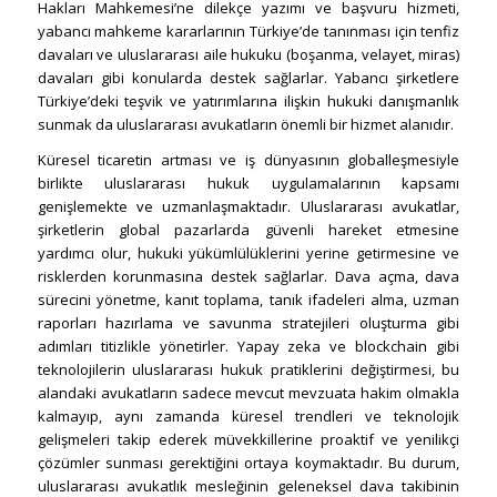
Hakları Mahkemesi’ne dilekçe yazımı ve başvuru hizmeti,
yabancı mahkeme kararlarının Türkiye’de tanınması için tenfiz
davaları ve uluslararası aile hukuku (boşanma, velayet, miras)
davaları gibi konularda destek sağlarlar. Yabancı şirketlere
Türkiye’deki teşvik ve yatırımlarına ilişkin hukuki danışmanlık
sunmak da uluslararası avukatların önemli bir hizmet alanıdır.
Küresel ticaretin artması ve iş dünyasının globalleşmesiyle
birlikte uluslararası hukuk uygulamalarının kapsamı
genişlemekte ve uzmanlaşmaktadır. Uluslararası avukatlar,
şirketlerin global pazarlarda güvenli hareket etmesine
yardımcı olur, hukuki yükümlülüklerini yerine getirmesine ve
risklerden korunmasına destek sağlarlar. Dava açma, dava
sürecini yönetme, kanıt toplama, tanık ifadeleri alma, uzman
raporları hazırlama ve savunma stratejileri oluşturma gibi
adımları titizlikle yönetirler. Yapay zeka ve blockchain gibi
teknolojilerin uluslararası hukuk pratiklerini değiştirmesi, bu
alandaki avukatların sadece mevcut mevzuata hakim olmakla
kalmayıp, aynı zamanda küresel trendleri ve teknolojik
gelişmeleri takip ederek müvekkillerine proaktif ve yenilikçi
çözümler sunması gerektiğini ortaya koymaktadır. Bu durum,
uluslararası avukatlık mesleğinin geleneksel dava takibinin