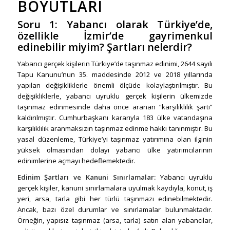
BOYUTLARI
Soru 1:
Yabancı olarak Türkiye’de,
özellikle İzmir’de gayrimenkul
edinebilir miyim? Şartları nelerdir?
Yabancı gerçek kişilerin Türkiye’de taşınmaz edinimi, 2644 sayılı
Tapu Kanunu’nun 35. maddesinde 2012 ve 2018 yıllarında
yapılan değişikliklerle önemli ölçüde kolaylaştırılmıştır. Bu
değişikliklerle, yabancı uyruklu gerçek kişilerin ülkemizde
taşınmaz edinmesinde daha önce aranan “karşılıklılık şartı”
kaldırılmıştır. Cumhurbaşkanı kararıyla 183 ülke vatandaşına
karşılıklılık aranmaksızın taşınmaz edinme hakkı tanınmıştır. Bu
yasal düzenleme, Türkiye’yi taşınmaz yatırımına olan ilginin
yüksek olmasından dolayı yabancı ülke yatırımcılarının
edinimlerine açmayı hedeflemektedir.
Edinim Şartları ve Kanuni Sınırlamalar:
Yabancı uyruklu
gerçek kişiler, kanuni sınırlamalara uyulmak kaydıyla, konut, iş
yeri, arsa, tarla gibi her türlü taşınmazı edinebilmektedir.
Ancak, bazı özel durumlar ve sınırlamalar bulunmaktadır.
Örneğin, yapısız taşınmaz (arsa, tarla) satın alan yabancılar,