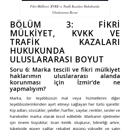
Fikri Mülkiyet, KVKK ve Trafik Kazaları Hukukunda
Uluslararası Boyut
BÖLÜM 3: FIKRI
MÜLKIYET, KVKK VE
TRAFIK KAZALARI
HUKUKUNDA
ULUSLARARASI BOYUT
Soru 6:
Marka tescili ve fikri mülkiyet
haklarımın uluslararası alanda
korunması için İzmir’de ne
yapmalıyım?
Marka, bir teşebbüsün mal veya hizmetlerini diğer
teşebbüslerinkinden ayırt etmeyi sağlayan her türlü işarettir.
Kişi adları, sözcükler, şekiller, harfler, sayılar, renkler, sesler ve
hareketler marka olarak tescil edilebilir. Markanın işletmeler
için önemi büyüktür; ticari kimlik oluşturur, bilinirliği artırır,
tüketicide güven sağlar, rekabet gücünü yükseltir ve satın