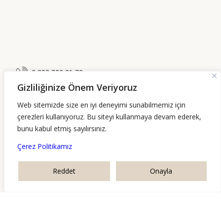
0 232 700 21 79
Gizliliğinize Önem Veriyoruz
Web sitemizde size en iyi deneyimi sunabilmemiz için
Akdeniz Mahallesi No: 120 Alsancak-Konak /
İzmir
çerezleri kullanıyoruz. Bu siteyi kullanmaya devam ederek,
bunu kabul etmiş sayılırsınız.
info@gozdeyavuzer.com
Çerez Politikamız
Reddet
Onayla
P.tesi-Cuma: 09:00-18:00