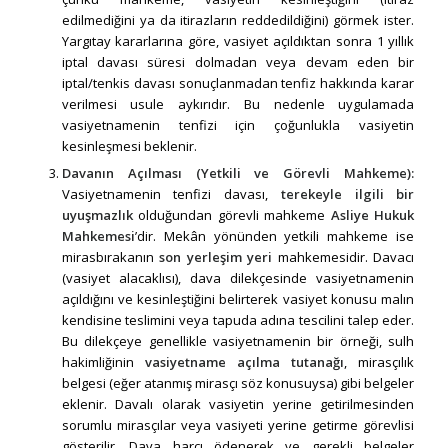
edilmediğini ya da itirazların reddedildiğini) görmek ister.
Yargıtay kararlarına göre, vasiyet açıldıktan sonra 1 yıllık
iptal davası süresi dolmadan veya devam eden bir
iptal/tenkis davası sonuçlanmadan tenfiz hakkında karar
verilmesi usule aykırıdır. Bu nedenle uygulamada
vasiyetnamenin tenfizi için çoğunlukla vasiyetin
kesinleşmesi beklenir.
Davanın Açılması (Yetkili ve Görevli Mahkeme):
Vasiyetnamenin tenfizi davası,
terekeyle ilgili bir
uyuşmazlık
olduğundan görevli mahkeme
Asliye Hukuk
Mahkemesi
’dir. Mekân yönünden yetkili mahkeme ise
mirasbırakanın
son yerleşim yeri
mahkemesidir. Davacı
(vasiyet alacaklısı), dava dilekçesinde vasiyetnamenin
açıldığını ve kesinleştiğini belirterek vasiyet konusu malın
kendisine teslimini veya tapuda adına tescilini talep eder.
Bu dilekçeye genellikle vasiyetnamenin bir örneği, sulh
hakimliğinin
vasiyetname açılma tutanağı
, mirasçılık
belgesi (eğer atanmış mirasçı söz konusuysa) gibi belgeler
eklenir. Davalı olarak vasiyetin yerine getirilmesinden
sorumlu mirasçılar veya vasiyeti yerine getirme görevlisi
gösterilir. Dava harcı ödenerek ve gerekli belgeler