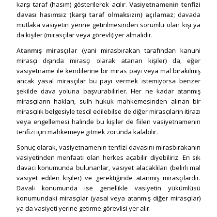
karşı taraf (hasım) gösterilerek açılır.
Vasiyetnamenin tenfizi
davası hasımsız (karşı taraf olmaksızın) açılamaz;
davada
mutlaka vasiyetin yerine getirilmesinden sorumlu olan kişi ya
da kişiler (mirasçılar veya görevli) yer almalıdır.
Atanmış mirasçılar
(yani mirasbırakan tarafından kanuni
mirasçı dışında mirasçı olarak atanan kişiler) da, eğer
vasiyetname ile kendilerine bir miras payı veya mal bırakılmış
ancak yasal mirasçılar bu payı vermek istemiyorsa benzer
şekilde dava yoluna başvurabilirler. Her ne kadar atanmış
mirasçıların hakları, sulh hukuk mahkemesinden alınan bir
mirasçılık belgesiyle tescil edilebilse de diğer mirasçıların itirazı
veya engellemesi halinde bu kişiler de fiilen vasiyetnamenin
tenfizi için mahkemeye gitmek zorunda kalabilir.
Sonuç olarak, vasiyetnamenin tenfizi davasını mirasbırakanın
vasiyetinden menfaati olan herkes açabilir diyebiliriz. En sık
davacı konumunda bulunanlar, vasiyet alacaklıları (belirli mal
vasiyet edilen kişiler) ve gerektiğinde atanmış mirasçılardır.
Davalı konumunda ise genellikle vasiyetin yükümlüsü
konumundaki mirasçılar (yasal veya atanmış diğer mirasçılar)
ya da vasiyeti yerine getirme görevlisi yer alır.