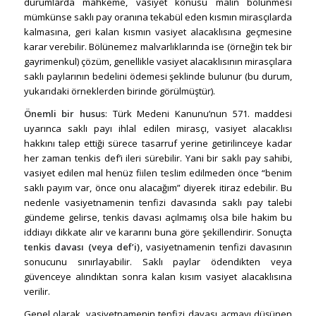
durumlarda mahkeme, vasiyet konusu malın bölünmesi
mümkünse saklı pay oranına tekabül eden kısmın mirasçılarda
kalmasına, geri kalan kısmın vasiyet alacaklısına geçmesine
karar verebilir. Bölünemez malvarlıklarında ise (örneğin tek bir
gayrimenkul) çözüm, genellikle vasiyet alacaklısının mirasçılara
saklı paylarının bedelini ödemesi şeklinde bulunur (bu durum,
yukarıdaki örneklerden birinde görülmüştür).
Önemli bir husus
: Türk Medeni Kanunu’nun 571. maddesi
uyarınca saklı payı ihlal edilen mirasçı, vasiyet alacaklısı
hakkını talep ettiği sürece tasarruf yerine getirilinceye kadar
her zaman tenkis def’i ileri sürebilir. Yani bir saklı pay sahibi,
vasiyet edilen mal henüz fiilen teslim edilmeden önce “benim
saklı payım var, önce onu alacağım” diyerek itiraz edebilir. Bu
nedenle vasiyetnamenin tenfizi davasında saklı pay talebi
gündeme gelirse, tenkis davası açılmamış olsa bile hakim bu
iddiayı dikkate alır ve kararını buna göre şekillendirir. Sonuçta
tenkis davası (veya def’i)
, vasiyetnamenin tenfizi davasının
sonucunu sınırlayabilir. Saklı paylar ödendikten veya
güvenceye alındıktan sonra kalan kısım vasiyet alacaklısına
verilir.
Genel olarak, vasiyetnamenin tenfizi davası açmayı düşünen