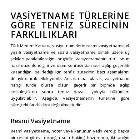
VASIYETNAME TÜRLERINE
GÖRE TENFIZ SÜRECININ
FARKLILIKLARI
Türk Medeni Kanunu, vasiyetnamelerin
resmi vasiyetname
,
el
yazılı vasiyetname
ve
sözlü vasiyetname
olmak üzere üç
şekilde yapılabileceğini öngörür. Vasiyetnamenin türü, onun
nasıl düzenlendiğini ve ölüm sonrasında nasıl açılıp geçerlilik
kazandığını belirlediği için tenfiz sürecinin bazı aşamalarını
dolaylı olarak etkileyebilir. Ancak nihai olarak, vasiyetname
hangi türde olursa olsun geçerli bir biçimde açılıp
kesinleştikten sonra tenfiz davası yoluyla hükümleri
uygulatılabilir. Aşağıda, vasiyetnamenin türlerine göre
süreçteki farklılıklara değinilmektedir:
Resmi Vasiyetname
Resmi vasiyetname
, noter veya kanunun yetki verdiği başka
bir resmi görevli (örneğin sulh hakimi) huzurunda, iki tanığın