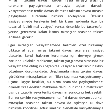
Mirasın taksimi davası
, birden fazla mirasçı arasında
terekenin paylaştırılması amacıyla açılan davadır.
Vasiyetnamenin tenfizi davası ile miras taksimi davası, mirasın
paylaşılması sürecinde birbirini etkileyebilir. Özellikle
vasiyetnamede terekenin belli bir kısmı hakkında özel bir
tasarruf (belirli mal vasiyeti) varsa, öncelikle bu tasarrufun
yerine getirilmesi, kalan kısmın mirasçılar arasında taksim
edilmesi gerekir.
Eğer mirasçılar, vasiyetnamede belirtilen özel bırakmayı
dikkate almadan miras taksimi davası açarlarsa, vasiyet
alacaklısı kendi hakkının korunması için devreye girmek
zorunda kalabilir. Mahkeme, taksim yargılaması sırasında bir
vasiyetname olduğunu öğrenirse vasiyet alacaklısının hakkını
gözetmek durumundadır. Uygulamada miras taksimi davası
görülürken mirasçılardan biri “filan taşınmaz vasiyetnameyle
üçüncü kişiye bırakıldı, bu bizim aramızda paylaştırılamaz”
diyerek itiraz edebilir; mahkeme de bu durumda o malı taksim
dışında tutabilir veya tenfiz davasının sonucunu bekleyebilir.
Benzer şekilde vasiyetnamenin tenfizi davası devam ederken
mirasçılar arasında taksim davası da açılmışsa iki dava
birbiriyle koordineli götürülmelidir. Genellikle vasiyetnameyle