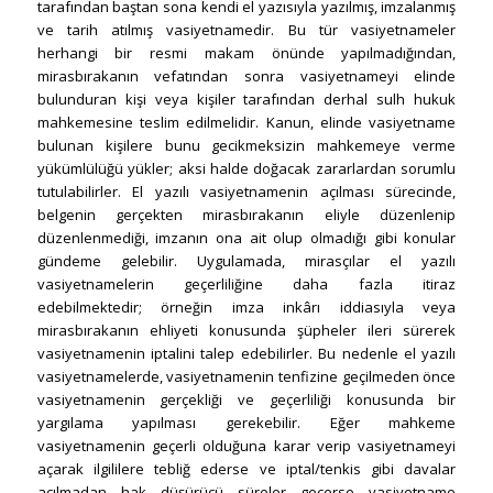
tarafından baştan sona kendi el yazısıyla yazılmış, imzalanmış
ve tarih atılmış vasiyetnamedir. Bu tür vasiyetnameler
herhangi bir resmi makam önünde yapılmadığından,
mirasbırakanın vefatından sonra vasiyetnameyi elinde
bulunduran kişi veya kişiler tarafından derhal sulh hukuk
mahkemesine teslim edilmelidir. Kanun, elinde vasiyetname
bulunan kişilere bunu gecikmeksizin mahkemeye verme
yükümlülüğü yükler; aksi halde doğacak zararlardan sorumlu
tutulabilirler. El yazılı vasiyetnamenin açılması sürecinde,
belgenin gerçekten mirasbırakanın eliyle düzenlenip
düzenlenmediği, imzanın ona ait olup olmadığı gibi konular
gündeme gelebilir. Uygulamada, mirasçılar el yazılı
vasiyetnamelerin geçerliliğine daha fazla itiraz
edebilmektedir; örneğin imza inkârı iddiasıyla veya
mirasbırakanın ehliyeti konusunda şüpheler ileri sürerek
vasiyetnamenin iptalini talep edebilirler. Bu nedenle el yazılı
vasiyetnamelerde, vasiyetnamenin tenfizine geçilmeden önce
vasiyetnamenin gerçekliği ve geçerliliği konusunda bir
yargılama yapılması gerekebilir. Eğer mahkeme
vasiyetnamenin geçerli olduğuna karar verip vasiyetnameyi
açarak ilgililere tebliğ ederse ve iptal/tenkis gibi davalar
açılmadan hak düşürücü süreler geçerse vasiyetname