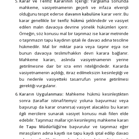
Karar ve Tenfiz Kararının İçeriği:
Yargılama sonunda
mahkeme, vasiyetnamenin geçerli ve infaza elverişli
olduğunu tespit ederse
davanın kabulüne
karar verir. Bu
karar genellikle bir
tenfiz hükmü
şeklindedir ve vasiyet
edilen malın davacıya devrine yönelik hükümleri içerir.
Örneğin, söz konusu mal bir taşınmaz ise karar metninde
o taşınmazın tapu kaydının iptali ile davacı adına tesciline
hükmedilir. Mal bir miktar para veya taşınır eşya ise
bunun davacıya teslimi/hakkın devri karara bağlanır.
Mahkeme kararı, aslında vasiyetnamenin yerine
getirilmesine dair bir icra emri niteliğindedir. Kararda
vasiyetnamenin açıldığı, itiraz edilmeksizin kesinleştiği ve
bu nedenle vasiyetteki tasarrufun yerine getirilmesi
gerektiği vurgulanır.
Kararın Uygulanması:
Mahkeme hükmü kesinleştikten
sonra (taraflar istinaf/temyiz yoluna başvurmaz veya
başvurup da karar onanırsa) vasiyet alacaklısı bu kararı
ilgili mercilere sunarak vasiyet konusu malı fiilen elde
edebilir. Taşınmaz mallar için kesinleşmiş mahkeme kararı
ile
Tapu Müdürlüğü’ne
başvurulur ve taşınmaz eğer
mirasçıların adına kayıtlı ise tapu kaydı iptal edilip davacı