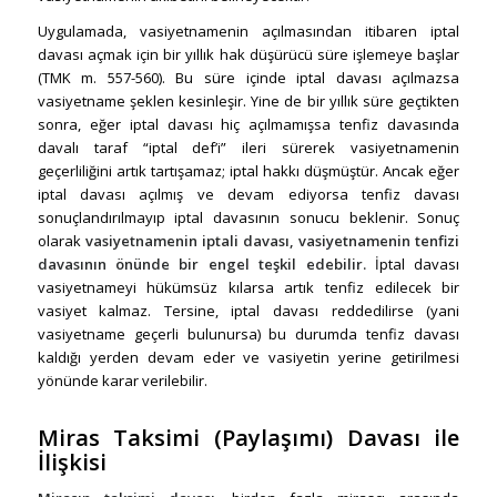
Uygulamada, vasiyetnamenin açılmasından itibaren iptal
davası açmak için bir yıllık hak düşürücü süre işlemeye başlar
(TMK m. 557-560). Bu süre içinde iptal davası açılmazsa
vasiyetname şeklen kesinleşir. Yine de bir yıllık süre geçtikten
sonra, eğer iptal davası hiç açılmamışsa tenfiz davasında
davalı taraf “iptal def’i” ileri sürerek vasiyetnamenin
geçerliliğini artık tartışamaz; iptal hakkı düşmüştür. Ancak eğer
iptal davası açılmış ve devam ediyorsa tenfiz davası
sonuçlandırılmayıp iptal davasının sonucu beklenir. Sonuç
olarak
vasiyetnamenin iptali davası, vasiyetnamenin tenfizi
davasının önünde bir engel teşkil edebilir.
İptal davası
vasiyetnameyi hükümsüz kılarsa artık tenfiz edilecek bir
vasiyet kalmaz. Tersine, iptal davası reddedilirse (yani
vasiyetname geçerli bulunursa) bu durumda tenfiz davası
kaldığı yerden devam eder ve vasiyetin yerine getirilmesi
yönünde karar verilebilir.
Miras Taksimi (Paylaşımı) Davası ile
İlişkisi