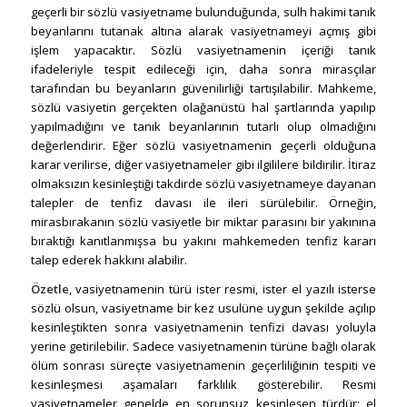
geçerli bir sözlü vasiyetname bulunduğunda, sulh hakimi tanık
beyanlarını tutanak altına alarak vasiyetnameyi açmış gibi
işlem yapacaktır. Sözlü vasiyetnamenin içeriği tanık
ifadeleriyle tespit edileceği için, daha sonra mirasçılar
tarafından bu beyanların güvenilirliği tartışılabilir. Mahkeme,
sözlü vasiyetin gerçekten olağanüstü hal şartlarında yapılıp
yapılmadığını ve tanık beyanlarının tutarlı olup olmadığını
değerlendirir. Eğer sözlü vasiyetnamenin geçerli olduğuna
karar verilirse, diğer vasiyetnameler gibi ilgililere bildirilir. İtiraz
olmaksızın kesinleştiği takdirde sözlü vasiyetnameye dayanan
talepler de tenfiz davası ile ileri sürülebilir. Örneğin,
mirasbırakanın sözlü vasiyetle bir miktar parasını bir yakınına
bıraktığı kanıtlanmışsa bu yakını mahkemeden tenfiz kararı
talep ederek hakkını alabilir.
Özetle
, vasiyetnamenin türü ister resmi, ister el yazılı isterse
sözlü olsun, vasiyetname bir kez usulüne uygun şekilde açılıp
kesinleştikten sonra vasiyetnamenin tenfizi davası yoluyla
yerine getirilebilir. Sadece vasiyetnamenin türüne bağlı olarak
ölüm sonrası süreçte vasiyetnamenin geçerliliğinin tespiti ve
kesinleşmesi aşamaları farklılık gösterebilir. Resmi
vasiyetnameler genelde en sorunsuz kesinleşen türdür; el