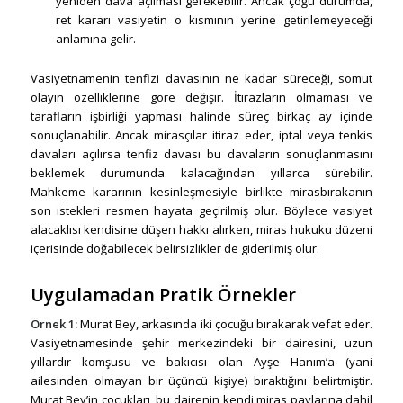
yeniden dava açılması gerekebilir. Ancak çoğu durumda,
ret kararı vasiyetin o kısmının yerine getirilemeyeceği
anlamına gelir.
Vasiyetnamenin tenfizi davasının ne kadar süreceği, somut
olayın özelliklerine göre değişir. İtirazların olmaması ve
tarafların işbirliği yapması halinde süreç birkaç ay içinde
sonuçlanabilir. Ancak mirasçılar itiraz eder, iptal veya tenkis
davaları açılırsa tenfiz davası bu davaların sonuçlanmasını
beklemek durumunda kalacağından yıllarca sürebilir.
Mahkeme kararının kesinleşmesiyle birlikte mirasbırakanın
son istekleri resmen hayata geçirilmiş olur. Böylece vasiyet
alacaklısı kendisine düşen hakkı alırken, miras hukuku düzeni
içerisinde doğabilecek belirsizlikler de giderilmiş olur.
Uygulamadan Pratik Örnekler
Örnek 1:
Murat Bey, arkasında iki çocuğu bırakarak vefat eder.
Vasiyetnamesinde şehir merkezindeki bir dairesini, uzun
yıllardır komşusu ve bakıcısı olan Ayşe Hanım’a (yani
ailesinden olmayan bir üçüncü kişiye) bıraktığını belirtmiştir.
Murat Bey’in çocukları, bu dairenin kendi miras paylarına dahil