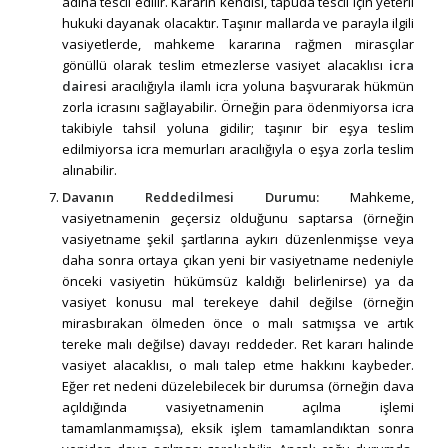
adına tescil edilir. Kararın kendisi, tapuda tescil için yeterli
hukuki dayanak olacaktır. Taşınır mallarda ve parayla ilgili
vasiyetlerde, mahkeme kararına rağmen mirasçılar
gönüllü olarak teslim etmezlerse vasiyet alacaklısı
icra
dairesi
aracılığıyla ilamlı icra yoluna başvurarak hükmün
zorla icrasını sağlayabilir. Örneğin para ödenmiyorsa icra
takibiyle tahsil yoluna gidilir; taşınır bir eşya teslim
edilmiyorsa icra memurları aracılığıyla o eşya zorla teslim
alınabilir.
Davanın Reddedilmesi Durumu:
Mahkeme,
vasiyetnamenin geçersiz olduğunu saptarsa (örneğin
vasiyetname şekil şartlarına aykırı düzenlenmişse veya
daha sonra ortaya çıkan yeni bir vasiyetname nedeniyle
önceki vasiyetin hükümsüz kaldığı belirlenirse) ya da
vasiyet konusu mal terekeye dahil değilse (örneğin
mirasbırakan ölmeden önce o malı satmışsa ve artık
tereke malı değilse) davayı reddeder. Ret kararı halinde
vasiyet alacaklısı, o malı talep etme hakkını kaybeder.
Eğer ret nedeni düzelebilecek bir durumsa (örneğin dava
açıldığında vasiyetnamenin açılma işlemi
tamamlanmamışsa), eksik işlem tamamlandıktan sonra