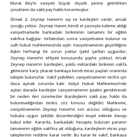
Murat Bey’in vasiyeti büyük ölçüde yerine getirilirken
çocukların da saklı pay hakkı korunmuştur.
Örnek 2:
Zeynep Hanım’ın eşi ve kardeşleri vardır, ancak
çocuğu yoktur. Zeynep Hanım, kendi el yazısıyla kaleme aldığı
vasiyetnamede bankadaki birikiminin tamamını bir eğitim
vakfına bağışlar. Vefatından sonra vasiyetname bulunur ve
sulh hukuk mahkemesinde açılır. Vasiyetnamenin geçerliliğine
ilişkin herhangi bir sorun yoktur (şekil şartları uygundur,
Zeynep Hanım’ın ehliyeti konusunda şüphe yoktur). Ancak
Zeynep Hanım’ın kardeşleri, yüklü miktardaki birikimin vakfa
gitmesine karşı çıkarak bankaya kendi miras payları oranında
talepte bulunurlar. Vakıf yetkilileri, vasiyetnamenin tenfizi için
dava açmak zorunda kalır. Asliye Hukuk Mahkemesi’nde
açılan davada kardeşler vasiyetnamenin iptalini gerektirecek
bir neden ileri süremezler (kardeşlerin saklı pay hakkı da
bulunmadığından tenkis söz konusu değildir). Mahkeme,
vasiyetnamenin Zeynep Hanım’ın son arzusu olduğunu ve
hukuka uygun şekilde düzenlendiğini tespit ederek davayı
kabul eder. Kararda, bankadaki hesapta bulunan paranın
tamamının eğitim vakfına ait olduğuna, kardeşlerin miras payı
taleplerinin reddine karar verilir. Bu karar ile vakıf, bankaya