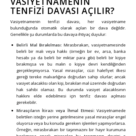
VASIYETNAMENIN
TENFIZI DAVASI AÇILIR?
Vasiyetnamenin tenfizi davası, her vasiyetname
bulunduğunda otomatik olarak açılan bir dava değildir.
Genellikle şu durumlarda bu davaya ihtiyaç duyulur:
Belirli Mal Bırakılması:
Mirasbırakan, vasiyetnamesinde
belirli bir malı veya hakkı (örneğin bir ev, arsa, banka
hesabı ya da belirli bir miktar para gibi) belirli bir kişiye
bırakmışsa ve bu malın o kişiye devri kendiliğinden
gerçekleşmiyorsa. Yasal mirasçılar, cüzi halefiyet ilkesi
gereği tereke malvarlığına doğrudan sahip olurlar; ancak
vasiyet alacaklısı olan kişi, bırakılan mal üzerinde doğrudan
hak sahibi olamaz. Bu durumda vasiyet alacaklısının
hakkını elde edebilmesi için tenfiz davası açılması
gerekebilir.
Mirasçıların İtirazı veya İhmal Etmesi:
Vasiyetnamede
belirtilen isteğin yerine getirilmesine yasal mirasçılar engel
oluyorsa veya bu konuda gereken işlemleri yapmıyorlarsa.
Örneğin, mirasbırakan bir taşınmazını bir hayır kurumuna
bırakmışsa ancak mirasçıları bu taşınmazın devrini o