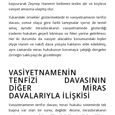
başvurarak Zeynep Hanım’ın birikimini teslim alır ve böylece
vasiyet amacına ulaşmış olur.
Yukarıdaki örnekler göstermektedir ki vasiyetnamenin tenfizi
davası, somut olaya göre farklı tartışmalar içerse de temel
amaç aynıdır: mirasbırakanın vasiyetnamede gösterdiği
iradenin hukuken geçerli kılınması ve fiilen yerine getirilmesi.
Her iki durumda da vasiyet alacaklısı konumundaki kişiler
(Ayşe Hanım ve vakıf) dava yoluyla haklarını elde edebilmiş,
aynı zamanda miras hukukunun korumaya çalıştığı dengeler
(örneğin saklı pay) de gözetilmiştir.
VASIYETNAMENIN
TENFIZI DAVASININ
DIĞER MIRAS
DAVALARIYLA İLIŞKISI
Vasiyetnamenin tenfizi davası, miras hukuku sisteminde tek
başına var olan bir süreç değildir. Aksine, mirasbırakanın