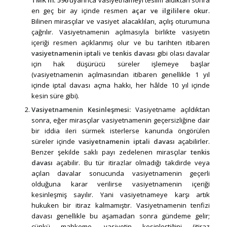
en geç bir ay içinde resmen
açar ve ilgililere okur
.
Bilinen mirasçılar ve vasiyet alacaklıları, açılış oturumuna
çağrılır. Vasiyetnamenin açılmasıyla birlikte vasiyetin
içeriği resmen açıklanmış olur ve bu tarihten itibaren
vasiyetnamenin iptali
ve
tenkis davası
gibi olası davalar
için hak düşürücü süreler işlemeye başlar
(vasiyetnamenin açılmasından itibaren genellikle 1 yıl
içinde iptal davası açma hakkı, her hâlde 10 yıl içinde
kesin süre gibi).
Vasiyetnamenin Kesinleşmesi:
Vasiyetname açıldıktan
sonra, eğer mirasçılar vasiyetnamenin geçersizliğine dair
bir iddia ileri sürmek isterlerse kanunda öngörülen
süreler içinde
vasiyetnamenin iptali davası
açabilirler.
Benzer şekilde saklı payı zedelenen mirasçılar
tenkis
davası
açabilir. Bu tür itirazlar olmadığı takdirde veya
açılan davalar sonucunda vasiyetnamenin geçerli
olduğuna karar verilirse vasiyetnamenin içeriği
kesinleşmiş sayılır. Yani vasiyetnameye karşı artık
hukuken bir itiraz kalmamıştır. Vasiyetnamenin tenfizi
davası genellikle bu aşamadan sonra gündeme gelir;
çünkü mahkeme, vasiyetin kesinleştiğini (itiraz