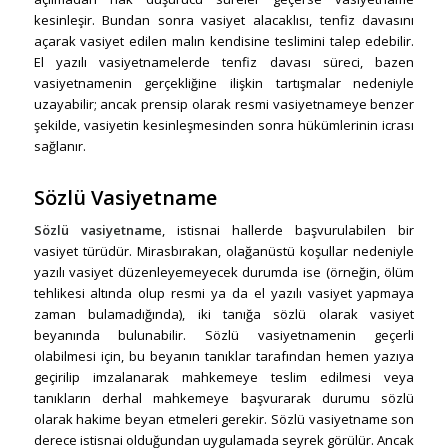
kesinleşir. Bundan sonra vasiyet alacaklısı, tenfiz davasını
açarak vasiyet edilen malın kendisine teslimini talep edebilir.
El yazılı vasiyetnamelerde tenfiz davası süreci, bazen
vasiyetnamenin gerçekliğine ilişkin tartışmalar nedeniyle
uzayabilir; ancak prensip olarak resmi vasiyetnameye benzer
şekilde, vasiyetin kesinleşmesinden sonra hükümlerinin icrası
sağlanır.
Sözlü Vasiyetname
Sözlü vasiyetname
, istisnai hallerde başvurulabilen bir
vasiyet türüdür. Mirasbırakan, olağanüstü koşullar nedeniyle
yazılı vasiyet düzenleyemeyecek durumda ise (örneğin, ölüm
tehlikesi altında olup resmi ya da el yazılı vasiyet yapmaya
zaman bulamadığında), iki tanığa sözlü olarak vasiyet
beyanında bulunabilir. Sözlü vasiyetnamenin geçerli
olabilmesi için, bu beyanın tanıklar tarafından hemen yazıya
geçirilip imzalanarak mahkemeye teslim edilmesi veya
tanıkların derhal mahkemeye başvurarak durumu sözlü
olarak hakime beyan etmeleri gerekir. Sözlü vasiyetname son
derece istisnai olduğundan uygulamada seyrek görülür. Ancak