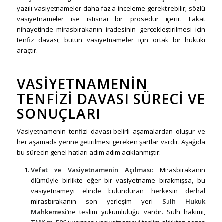
yazılı vasiyetnameler daha fazla inceleme gerektirebilir; sözlü
vasiyetnameler ise istisnai bir prosedür içerir. Fakat
nihayetinde mirasbırakanın iradesinin gerçekleştirilmesi için
tenfiz davası, bütün vasiyetnameler için ortak bir hukuki
araçtır.
VASIYETNAMENIN
TENFIZI DAVASI SÜRECI VE
SONUÇLARI
Vasiyetnamenin tenfizi davası belirli aşamalardan oluşur ve
her aşamada yerine getirilmesi gereken şartlar vardır. Aşağıda
bu sürecin genel hatları adım adım açıklanmıştır:
Vefat ve Vasiyetnamenin Açılması:
Mirasbırakanın
ölümüyle birlikte eğer bir vasiyetname bırakmışsa, bu
vasiyetnameyi elinde bulunduran herkesin derhal
mirasbırakanın son yerleşim yeri
Sulh Hukuk
Mahkemesi
’ne teslim yükümlülüğü vardır. Sulh hakimi,
TMK m. 596
uyarınca vasiyetnameyi teslim aldıktan sonra