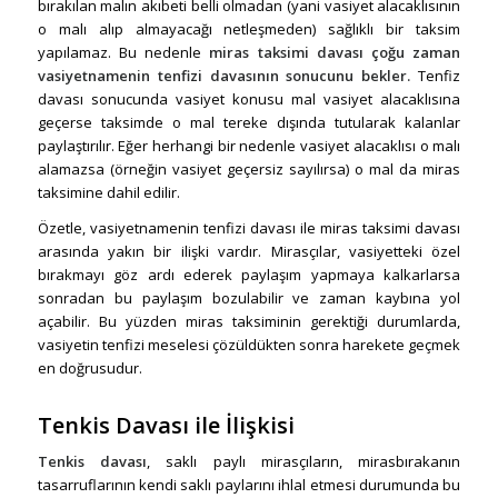
bırakılan malın akıbeti belli olmadan (yani vasiyet alacaklısının
o malı alıp almayacağı netleşmeden) sağlıklı bir taksim
yapılamaz. Bu nedenle
miras taksimi davası çoğu zaman
vasiyetnamenin tenfizi davasının sonucunu bekler.
Tenfiz
davası sonucunda vasiyet konusu mal vasiyet alacaklısına
geçerse taksimde o mal tereke dışında tutularak kalanlar
paylaştırılır. Eğer herhangi bir nedenle vasiyet alacaklısı o malı
alamazsa (örneğin vasiyet geçersiz sayılırsa) o mal da miras
taksimine dahil edilir.
Özetle, vasiyetnamenin tenfizi davası ile miras taksimi davası
arasında yakın bir ilişki vardır. Mirasçılar, vasiyetteki özel
bırakmayı göz ardı ederek paylaşım yapmaya kalkarlarsa
sonradan bu paylaşım bozulabilir ve zaman kaybına yol
açabilir. Bu yüzden miras taksiminin gerektiği durumlarda,
vasiyetin tenfizi meselesi çözüldükten sonra harekete geçmek
en doğrusudur.
Tenkis Davası ile İlişkisi
Tenkis davası
, saklı paylı mirasçıların, mirasbırakanın
tasarruflarının kendi saklı paylarını ihlal etmesi durumunda bu