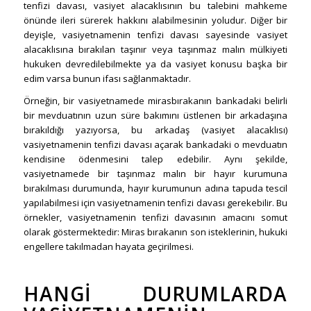
tenfizi davası, vasiyet alacaklısının bu talebini mahkeme
önünde ileri sürerek hakkını alabilmesinin yoludur. Diğer bir
deyişle, vasiyetnamenin tenfizi davası sayesinde vasiyet
alacaklısına bırakılan taşınır veya taşınmaz malın mülkiyeti
hukuken devredilebilmekte ya da vasiyet konusu başka bir
edim varsa bunun ifası sağlanmaktadır.
Örneğin, bir vasiyetnamede mirasbırakanın bankadaki belirli
bir mevduatının uzun süre bakımını üstlenen bir arkadaşına
bırakıldığı yazıyorsa, bu arkadaş (vasiyet alacaklısı)
vasiyetnamenin tenfizi davası açarak bankadaki o mevduatın
kendisine ödenmesini talep edebilir. Aynı şekilde,
vasiyetnamede bir taşınmaz malın bir hayır kurumuna
bırakılması durumunda, hayır kurumunun adına tapuda tescil
yapılabilmesi için vasiyetnamenin tenfizi davası gerekebilir. Bu
örnekler, vasiyetnamenin tenfizi davasının amacını somut
olarak göstermektedir: Miras bırakanın son isteklerinin, hukuki
engellere takılmadan hayata geçirilmesi.
HANGI DURUMLARDA