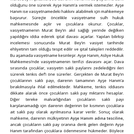
olduğunu öne sürerek Ayşe Hanım’a vermek istemezler. Ayşe
Hanım ise vasiyetnamedeki hakkını alabilmek için mahkemeye
başvurur. Süreçte öncelikle vasiyetname sulh hukuk
mahkemesinde açılır ve çocuklara okunur. Çocuklar,
vasiyetnamenin Murat Bey’in akıl sağlığı yerinde değilken
yapıldığını iddia ederek iptal davası açarlar. Yapılan bilirkişi
incelemesi sonucunda Murat Bey’in vasiyet tarihinde
ehliyetinin tam olduğu tespit edilir ve iptal talepleri reddedilir.
Bu aşamada vasiyetname kesinleşir. Ayşe Hanım, Asliye Hukuk
Mahkemesi’nde vasiyetnamenin tenfizi davasını açar. Dava
sırasında çocuklar, vasiyetin saklı paylarını zedelediğini ileri
sürerek tenkis def’i öne sürerler. Gerçekten de Murat Bey’in
çocuklarının saklı payı, dairenin tamamının Ayşe Hanım’a
bırakılmasıyla ihlal edilmektedir. Mahkeme, tenkis iddiasını
dikkate alarak önce çocukların saklı pay miktarını hesaplar.
Diğer tereke malvarlığından çocukların saklı payı
karşılanamadığı için dairenin değerinin bir kısmının çocuklara
ait saklı pay olarak ayrılmasına karar verilir. Sonuç olarak
mahkeme, dairenin mülkiyetinin
Ayşe Hanım adına tesciline
,
ancak çocukların saklı pay oranına denk gelen değerin Ayşe
Hanım tarafından çocuklara ödenmesine hükmeder. Böylece