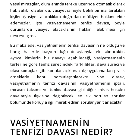
yasal mirasçılar, ölüm anında tereke üzerinde otomatik olarak
hak sahibi olsalar da, vasiyetnameyle belirli bir mal bırakılan
kişiler (vasiyet alacaklıları) doğrudan mülkiyet hakkını elde
edemezler. İşte vasiyetnamenin tenfizi davası, böyle
durumlarda vasiyet alacaklısının hakkını alabilmesi için
devreye girer.
Bu makalede, vasiyetnamenin tenfizi davasının ne olduğu ve
hangi hallerde başvurulduğu detaylarıyla ele alınacaktır.
Ayrıca
kimlerin bu davayı açabileceği
,
vasiyetnamenin
türlerine göre tenfiz sürecindeki farklılıklar
,
dava süreci ve
olası sonuçları
gibi konular açıklanacak; uygulamadan pratik
örneklerle konu somutlaştırılacaktır. Son olarak,
vasiyetnamenin tenfizi davasının
vasiyetnamenin iptali
,
mirasın taksimi
ve
tenkis davası
gibi diğer miras hukuku
davalarıyla ilişkisine değinilecek, en sık sorulan sorular
bölümünde konuyla ilgili merak edilen sorular yanıtlanacaktır.
VASIYETNAMENIN
TENFIZI DAVASI NEDIR?