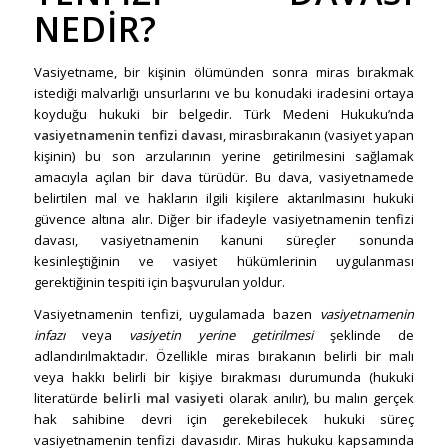
NEDIR?
Vasiyetname, bir kişinin ölümünden sonra miras bırakmak
istediği malvarlığı unsurlarını ve bu konudaki iradesini ortaya
koyduğu hukuki bir belgedir. Türk Medeni Hukuku’nda
vasiyetnamenin tenfizi davası
, mirasbırakanın (vasiyet yapan
kişinin) bu son arzularının yerine getirilmesini sağlamak
amacıyla açılan bir dava türüdür. Bu dava, vasiyetnamede
belirtilen mal ve hakların ilgili kişilere aktarılmasını hukuki
güvence altına alır. Diğer bir ifadeyle vasiyetnamenin tenfizi
davası, vasiyetnamenin kanuni süreçler sonunda
kesinleştiğinin ve vasiyet hükümlerinin uygulanması
gerektiğinin tespiti için başvurulan yoldur.
Vasiyetnamenin tenfizi, uygulamada bazen
vasiyetnamenin
infazı
veya
vasiyetin yerine getirilmesi
şeklinde de
adlandırılmaktadır. Özellikle miras bırakanın belirli bir malı
veya hakkı belirli bir kişiye bırakması durumunda (hukuki
literatürde
belirli mal vasiyeti
olarak anılır), bu malın gerçek
hak sahibine devri için gerekebilecek hukuki süreç
vasiyetnamenin tenfizi davasıdır. Miras hukuku kapsamında