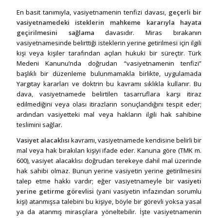
En basit tanımıyla, vasiyetnamenin tenfizi davası,
geçerli bir
vasiyetnamedeki isteklerin mahkeme kararıyla hayata
geçirilmesini sağlama
davasıdır. Miras bırakanın
vasiyetnamesinde belirttiği isteklerin yerine getirilmesi için ilgili
kişi veya kişiler tarafından açılan hukuki bir süreçtir. Türk
Medeni Kanunu’nda doğrudan “vasiyetnamenin tenfizi”
başlıklı bir düzenleme bulunmamakla birlikte, uygulamada
Yargıtay kararları ve doktrin bu kavramı sıklıkla kullanır. Bu
dava, vasiyetnamede belirtilen tasarruflara karşı itiraz
edilmediğini veya olası itirazların sonuçlandığını tespit eder;
ardından vasiyetteki mal veya hakların ilgili hak sahibine
teslimini sağlar.
Vasiyet alacaklısı
kavramı, vasiyetnamede kendisine belirli bir
mal veya hak bırakılan kişiyi ifade eder. Kanuna göre (TMK m.
600), vasiyet alacaklısı doğrudan terekeye dahil mal üzerinde
hak sahibi olmaz. Bunun yerine vasiyetin yerine getirilmesini
talep etme hakkı vardır; eğer vasiyetnameyle bir
vasiyeti
yerine getirme görevlisi
(yani vasiyetin infazından sorumlu
kişi) atanmışsa talebini bu kişiye, böyle bir görevli yoksa yasal
ya da atanmış mirasçılara yöneltebilir. İşte vasiyetnamenin