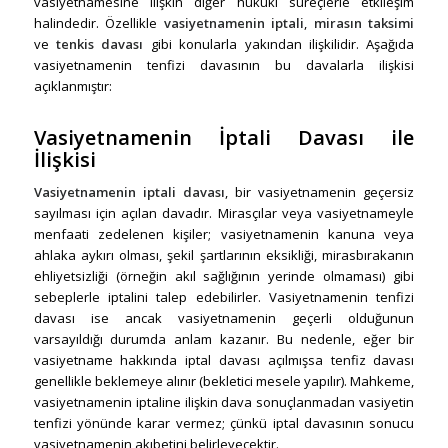
vasiyetnamesine ilişkin diğer hukuki süreçlerle etkileşim
halindedir. Özellikle
vasiyetnamenin iptali
,
mirasın taksimi
ve
tenkis davası
gibi konularla yakından ilişkilidir. Aşağıda
vasiyetnamenin tenfizi davasının bu davalarla ilişkisi
açıklanmıştır:
Vasiyetnamenin İptali Davası ile
İlişkisi
Vasiyetnamenin iptali davası
, bir vasiyetnamenin geçersiz
sayılması için açılan davadır. Mirasçılar veya vasiyetnameyle
menfaati zedelenen kişiler; vasiyetnamenin kanuna veya
ahlaka aykırı olması, şekil şartlarının eksikliği, mirasbırakanın
ehliyetsizliği (örneğin akıl sağlığının yerinde olmaması) gibi
sebeplerle iptalini talep edebilirler. Vasiyetnamenin tenfizi
davası ise ancak vasiyetnamenin geçerli olduğunun
varsayıldığı durumda anlam kazanır. Bu nedenle, eğer bir
vasiyetname hakkında iptal davası açılmışsa tenfiz davası
genellikle beklemeye alınır (bekletici mesele yapılır). Mahkeme,
vasiyetnamenin iptaline ilişkin dava sonuçlanmadan vasiyetin
tenfizi yönünde karar vermez; çünkü iptal davasının sonucu
vasiyetnamenin akıbetini belirleyecektir.