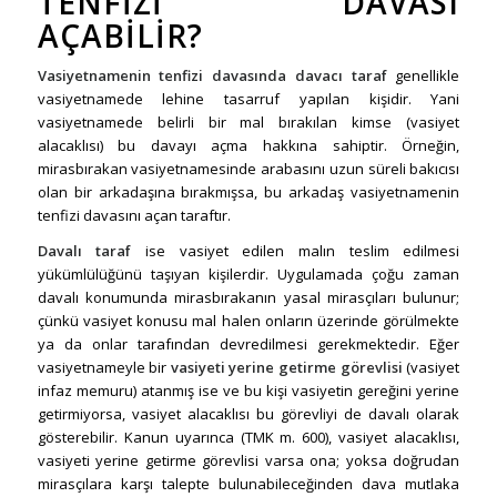
TENFIZI DAVASI
AÇABILIR?
Vasiyetnamenin tenfizi davasında davacı taraf
genellikle
vasiyetnamede lehine tasarruf yapılan kişidir. Yani
vasiyetnamede belirli bir mal bırakılan kimse (vasiyet
alacaklısı) bu davayı açma hakkına sahiptir. Örneğin,
mirasbırakan vasiyetnamesinde arabasını uzun süreli bakıcısı
olan bir arkadaşına bırakmışsa, bu arkadaş vasiyetnamenin
tenfizi davasını açan taraftır.
Davalı taraf
ise vasiyet edilen malın teslim edilmesi
yükümlülüğünü taşıyan kişilerdir. Uygulamada çoğu zaman
davalı konumunda mirasbırakanın yasal mirasçıları bulunur;
çünkü vasiyet konusu mal halen onların üzerinde görülmekte
ya da onlar tarafından devredilmesi gerekmektedir. Eğer
vasiyetnameyle bir
vasiyeti yerine getirme görevlisi
(vasiyet
infaz memuru) atanmış ise ve bu kişi vasiyetin gereğini yerine
getirmiyorsa, vasiyet alacaklısı bu görevliyi de davalı olarak
gösterebilir. Kanun uyarınca (TMK m. 600), vasiyet alacaklısı,
vasiyeti yerine getirme görevlisi varsa ona; yoksa doğrudan
mirasçılara karşı talepte bulunabileceğinden dava mutlaka