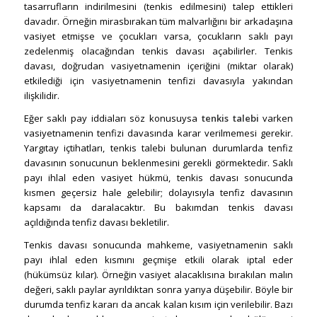
tasarrufların indirilmesini (tenkis edilmesini) talep ettikleri
davadır. Örneğin mirasbırakan tüm malvarlığını bir arkadaşına
vasiyet etmişse ve çocukları varsa, çocukların saklı payı
zedelenmiş olacağından tenkis davası açabilirler. Tenkis
davası, doğrudan vasiyetnamenin içeriğini (miktar olarak)
etkilediği için vasiyetnamenin tenfizi davasıyla yakından
ilişkilidir.
Eğer saklı pay iddiaları söz konusuysa
tenkis talebi
varken
vasiyetnamenin tenfizi davasında karar verilmemesi gerekir.
Yargıtay içtihatları, tenkis talebi bulunan durumlarda tenfiz
davasının sonucunun beklenmesini gerekli görmektedir. Saklı
payı ihlal eden vasiyet hükmü, tenkis davası sonucunda
kısmen geçersiz hale gelebilir; dolayısıyla tenfiz davasının
kapsamı da daralacaktır. Bu bakımdan tenkis davası
açıldığında tenfiz davası bekletilir.
Tenkis davası sonucunda mahkeme, vasiyetnamenin saklı
payı ihlal eden kısmını geçmişe etkili olarak iptal eder
(hükümsüz kılar). Örneğin vasiyet alacaklısına bırakılan malın
değeri, saklı paylar ayrıldıktan sonra yarıya düşebilir. Böyle bir
durumda tenfiz kararı da ancak kalan kısım için verilebilir. Bazı