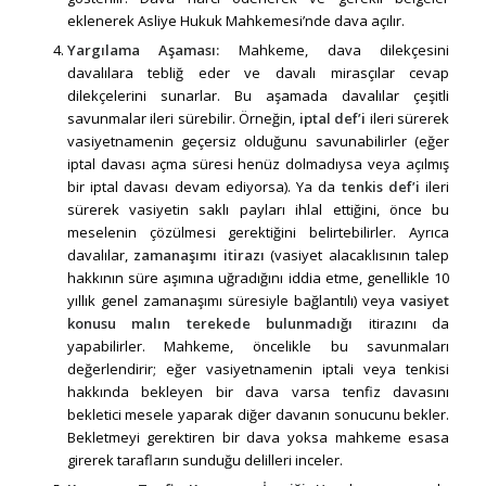
eklenerek Asliye Hukuk Mahkemesi’nde dava açılır.
Yargılama Aşaması:
Mahkeme, dava dilekçesini
davalılara tebliğ eder ve davalı mirasçılar cevap
dilekçelerini sunarlar. Bu aşamada davalılar çeşitli
savunmalar ileri sürebilir. Örneğin,
iptal def’i
ileri sürerek
vasiyetnamenin geçersiz olduğunu savunabilirler (eğer
iptal davası açma süresi henüz dolmadıysa veya açılmış
bir iptal davası devam ediyorsa). Ya da
tenkis def’i
ileri
sürerek vasiyetin saklı payları ihlal ettiğini, önce bu
meselenin çözülmesi gerektiğini belirtebilirler. Ayrıca
davalılar,
zamanaşımı itirazı
(vasiyet alacaklısının talep
hakkının süre aşımına uğradığını iddia etme, genellikle 10
yıllık genel zamanaşımı süresiyle bağlantılı) veya
vasiyet
konusu malın terekede bulunmadığı
itirazını da
yapabilirler. Mahkeme, öncelikle bu savunmaları
değerlendirir; eğer vasiyetnamenin iptali veya tenkisi
hakkında bekleyen bir dava varsa tenfiz davasını
bekletici mesele yaparak diğer davanın sonucunu bekler.
Bekletmeyi gerektiren bir dava yoksa mahkeme esasa
girerek tarafların sunduğu delilleri inceler.