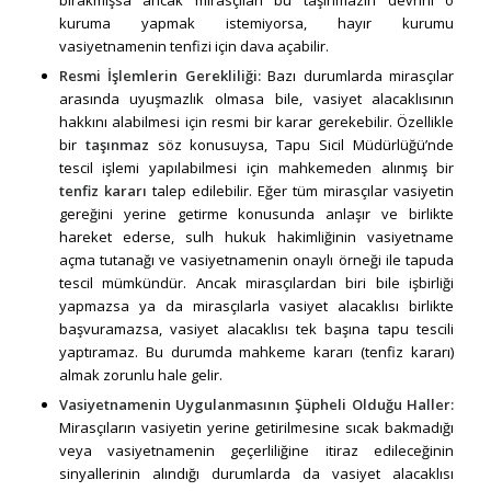
kuruma yapmak istemiyorsa, hayır kurumu
vasiyetnamenin tenfizi için dava açabilir.
Resmi İşlemlerin Gerekliliği:
Bazı durumlarda mirasçılar
arasında uyuşmazlık olmasa bile, vasiyet alacaklısının
hakkını alabilmesi için resmi bir karar gerekebilir. Özellikle
bir
taşınmaz
söz konusuysa, Tapu Sicil Müdürlüğü’nde
tescil işlemi yapılabilmesi için mahkemeden alınmış bir
tenfiz kararı
talep edilebilir. Eğer tüm mirasçılar vasiyetin
gereğini yerine getirme konusunda anlaşır ve birlikte
hareket ederse, sulh hukuk hakimliğinin vasiyetname
açma tutanağı ve vasiyetnamenin onaylı örneği ile tapuda
tescil mümkündür. Ancak mirasçılardan biri bile işbirliği
yapmazsa ya da mirasçılarla vasiyet alacaklısı birlikte
başvuramazsa, vasiyet alacaklısı tek başına tapu tescili
yaptıramaz. Bu durumda mahkeme kararı (tenfiz kararı)
almak zorunlu hale gelir.
Vasiyetnamenin Uygulanmasının Şüpheli Olduğu Haller:
Mirasçıların vasiyetin yerine getirilmesine sıcak bakmadığı
veya vasiyetnamenin geçerliliğine itiraz edileceğinin
sinyallerinin alındığı durumlarda da vasiyet alacaklısı