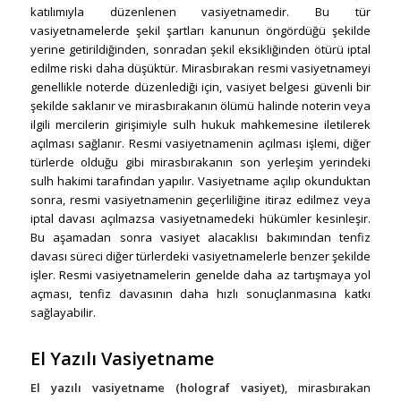
katılımıyla düzenlenen vasiyetnamedir. Bu tür
vasiyetnamelerde şekil şartları kanunun öngördüğü şekilde
yerine getirildiğinden, sonradan şekil eksikliğinden ötürü iptal
edilme riski daha düşüktür. Mirasbırakan resmi vasiyetnameyi
genellikle noterde düzenlediği için, vasiyet belgesi güvenli bir
şekilde saklanır ve mirasbırakanın ölümü halinde noterin veya
ilgili mercilerin girişimiyle sulh hukuk mahkemesine iletilerek
açılması sağlanır. Resmi vasiyetnamenin açılması işlemi, diğer
türlerde olduğu gibi mirasbırakanın son yerleşim yerindeki
sulh hakimi tarafından yapılır. Vasiyetname açılıp okunduktan
sonra, resmi vasiyetnamenin geçerliliğine itiraz edilmez veya
iptal davası açılmazsa vasiyetnamedeki hükümler kesinleşir.
Bu aşamadan sonra vasiyet alacaklısı bakımından tenfiz
davası süreci diğer türlerdeki vasiyetnamelerle benzer şekilde
işler. Resmi vasiyetnamelerin genelde daha az tartışmaya yol
açması, tenfiz davasının daha hızlı sonuçlanmasına katkı
sağlayabilir.
El Yazılı Vasiyetname
El yazılı vasiyetname (holograf vasiyet)
, mirasbırakan