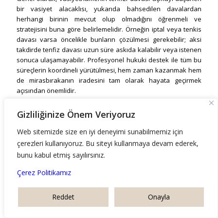
bir vasiyet alacaklısı, yukarıda bahsedilen davalardan
herhangi birinin mevcut olup olmadığını öğrenmeli ve
stratejisini buna göre belirlemelidir. Örneğin iptal veya tenkis
davası varsa öncelikle bunların çözülmesi gerekebilir; aksi
takdirde tenfiz davası uzun süre askıda kalabilir veya istenen
sonuca ulaşamayabilir. Profesyonel hukuki destek ile tüm bu
süreçlerin koordineli yürütülmesi, hem zaman kazanmak hem
de mirasbırakanın iradesini tam olarak hayata geçirmek
açısından önemlidir.
Gizliliğinize Önem Veriyoruz
SONUÇ
Web sitemizde size en iyi deneyimi sunabilmemiz için
Vasiyetnamenin tenfizi davası
, mirasbırakanın son
çerezleri kullanıyoruz. Bu siteyi kullanmaya devam ederek,
arzularının hukuki zeminde gerçeğe dönüştürülmesi için kritik
bunu kabul etmiş sayılırsınız.
bir mekanizmadır. Bu dava sayesinde vasiyetnamede
belirtilen malvarlığı dağılımı resmî bir kararla hayata geçirilir ve
Çerez Politikamız
mirasbırakanın iradesine uygun bir sonuç elde edilir. Ancak
görüldüğü üzere süreç, tek başına ilerleyen basit bir işlem
Reddet
Onayla
olmayıp vasiyetnamenin iptali, tenkis, miras paylaşımı gibi pek
çok unsurla iç içe geçebilir.