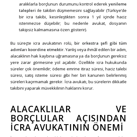
aralıklarla borçlunun durumunu kontrol ederek
yenileme
talepleri
ile takibin düşmemesini sağlayabilir (Türkiye’de
bir icra takibi, kesinleştikten sonra 1 yıl içinde haciz
istenmezse düşebilir; bu nedenle avukat, dosyanın
takipsiz kalmamasına özen gösterir).
Bu süreçte icra avukatının rolü,
bir orkestra şefi gibi tüm
adımları koordine etmektir
. Yanlış veya ihmâl edilen bir adım,
alacaklının hak kaybına uğramasına ya da borçlunun gereksiz
yere zarar görmesine yol açabilir. Özellikle icra hukukunda
süreler çok önemlidir; ödeme emrine itiraz süresi, haciz talebi
süresi, satış isteme süresi gibi her biri kanunen belirlenmiş
süreleri kaçırmamak gerekir. İcra avukatı, bu sürelerin dikkatle
takibini yaparak müvekkilinin haklarını korur.
ALACAKLILAR VE
BORÇLULAR AÇISINDAN
İCRA AVUKATININ ÖNEMI