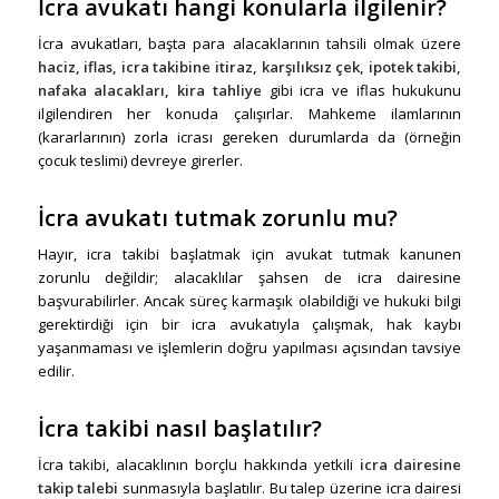
İcra avukatı hangi konularla ilgilenir?
İcra avukatları, başta para alacaklarının tahsili olmak üzere
haciz, iflas, icra takibine itiraz, karşılıksız çek, ipotek takibi,
nafaka alacakları, kira tahliye
gibi icra ve iflas hukukunu
ilgilendiren her konuda çalışırlar. Mahkeme ilamlarının
(kararlarının) zorla icrası gereken durumlarda da (örneğin
çocuk teslimi) devreye girerler.
İcra avukatı tutmak zorunlu mu?
Hayır, icra takibi başlatmak için avukat tutmak kanunen
zorunlu değildir; alacaklılar şahsen de icra dairesine
başvurabilirler. Ancak süreç karmaşık olabildiği ve hukuki bilgi
gerektirdiği için bir icra avukatıyla çalışmak, hak kaybı
yaşanmaması ve işlemlerin doğru yapılması açısından tavsiye
edilir.
İcra takibi nasıl başlatılır?
İcra takibi, alacaklının borçlu hakkında yetkili
icra dairesine
takip talebi
sunmasıyla başlatılır. Bu talep üzerine icra dairesi