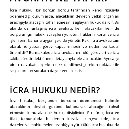
İcra hukuku
, bir borcun borçlu tarafından kendi rızasıyla
ödenmediği durumlarda, alacaklının devletin yetkili organları
aracılığıyla alacağını tahsil etmesini sağlayan hukuk dalıdır. Bu
alanda uzmanlaşmış
icra avukatı
, hem alacaklılar hem de
borçlular için
hukuki süreçleri yürütür
, haklarını korur ve icra
işlemlerini kanuna uygun şekilde yönetir. Peki, icra avukatı tam
olarak ne yapar, görev kapsamı nedir ve neden bu kadar
önemlidir? Bu makalede icra avukatının rolü, görevleri ve icra
takibi sürecindeki önemi detaylarıyla ele alınacaktır. Ayrıca iyi
bir icra avukatı seçerken dikkat edilmesi gereken noktalar ile
sıkça sorulan sorulara da yer verilecektir.
İCRA HUKUKU NEDIR?
İcra hukuku,
borçlunun borcunu ödememesi halinde
alacaklının devlet gücünü kullanarak alacağını tahsil
etmesini
konu alan bir hukuk disiplinidir. Bu süreç,
İcra ve
İflas Kanunu
’nda belirlenen kurallar çerçevesinde, icra
daireleri ve mahkemeleri aracılığıyla yürütülür. İcra hukukunda