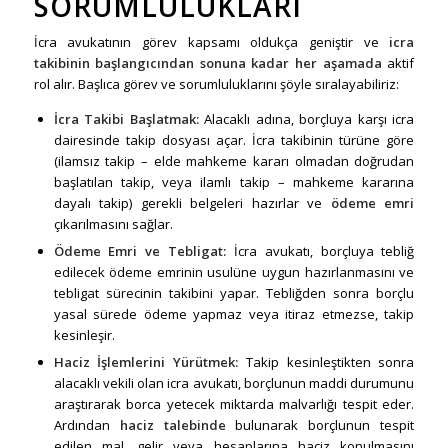
SORUMLULUKLARI
İcra avukatının görev kapsamı oldukça geniştir ve
icra
takibinin başlangıcından sonuna kadar her aşamada
aktif
rol alır. Başlıca görev ve sorumluluklarını şöyle sıralayabiliriz:
İcra Takibi Başlatmak
:
Alacaklı adına, borçluya karşı icra
dairesinde takip dosyası açar. İcra takibinin türüne göre
(ilamsız takip – elde mahkeme kararı olmadan doğrudan
başlatılan takip, veya ilamlı takip – mahkeme kararına
dayalı takip) gerekli belgeleri hazırlar ve
ödeme emri
çıkarılmasını sağlar.
Ödeme Emri ve Tebligat
:
İcra avukatı, borçluya tebliğ
edilecek ödeme emrinin usulüne uygun hazırlanmasını ve
tebligat sürecinin takibini yapar. Tebliğden sonra borçlu
yasal sürede ödeme yapmaz veya itiraz etmezse, takip
kesinleşir.
Haciz İşlemlerini Yürütmek:
Takip kesinleştikten sonra
alacaklı vekili olan icra avukatı, borçlunun maddi durumunu
araştırarak borca yetecek miktarda malvarlığı tespit eder.
Ardından
haciz talebinde
bulunarak borçlunun tespit
edilen mal, gelir veya hesaplarına haciz konulmasını