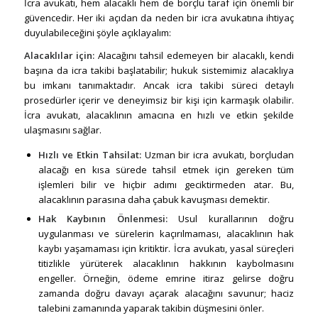
İcra avukatı, hem alacaklı hem de borçlu taraf için önemli bir
güvencedir. Her iki açıdan da neden bir icra avukatına ihtiyaç
duyulabileceğini şöyle açıklayalım:
Alacaklılar için:
Alacağını tahsil edemeyen bir alacaklı, kendi
başına da icra takibi başlatabilir; hukuk sistemimiz alacaklıya
bu imkanı tanımaktadır. Ancak icra takibi süreci detaylı
prosedürler içerir ve deneyimsiz bir kişi için karmaşık olabilir.
İcra avukatı, alacaklının amacına en hızlı ve etkin şekilde
ulaşmasını sağlar.
Hızlı ve Etkin Tahsilat:
Uzman bir icra avukatı, borçludan
alacağı en kısa sürede tahsil etmek için gereken tüm
işlemleri bilir ve hiçbir adımı geciktirmeden atar. Bu,
alacaklının parasına daha çabuk kavuşması demektir.
Hak Kaybının Önlenmesi
:
Usul kurallarının doğru
uygulanması ve sürelerin kaçırılmaması, alacaklının hak
kaybı yaşamaması için kritiktir. İcra avukatı, yasal süreçleri
titizlikle yürüterek alacaklının hakkının kaybolmasını
engeller. Örneğin, ödeme emrine itiraz gelirse doğru
zamanda doğru davayı açarak alacağını savunur; haciz
talebini zamanında yaparak takibin düşmesini önler.