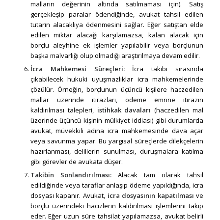
malların değerinin altında satılmaması için). Satış
gerçekleşip paralar ödendiğinde, avukat tahsil edilen
tutarın alacaklıya ödenmesini sağlar. Eğer satıştan elde
edilen miktar alacağı karşılamazsa, kalan alacak için
borçlu aleyhine ek işlemler yapılabilir veya borçlunun
başka malvarlığı olup olmadığı araştırılmaya devam edilir.
İcra Mahkemesi Süreçleri
:
İcra takibi sırasında
çıkabilecek hukuki uyuşmazlıklar icra mahkemelerinde
çözülür. Örneğin, borçlunun üçüncü kişilere haczedilen
mallar üzerinde itirazları, ödeme emrine itirazın
kaldırılması talepleri,
istihkak davaları
(haczedilen mal
üzerinde üçüncü kişinin mülkiyet iddiası) gibi durumlarda
avukat, müvekkili adına icra mahkemesinde dava açar
veya savunma yapar. Bu yargısal süreçlerde dilekçelerin
hazırlanması, delillerin sunulması, duruşmalara katılma
gibi görevler de avukata düşer.
Takibin Sonlandırılması:
Alacak tam olarak tahsil
edildiğinde veya taraflar anlaşıp ödeme yapıldığında, icra
dosyası kapanır. Avukat,
icra dosyasının kapatılması
ve
borçlu üzerindeki hacizlerin kaldırılması işlemlerini takip
eder. Eğer uzun süre tahsilat yapılamazsa, avukat belirli