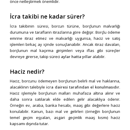
önce netleştirmek önemlidir.
İcra takibi ne kadar sürer?
İcra takibinin süresi, borcun türüne, borçlunun malvarlığı
durumuna ve tarafların itirazlarına göre değişir. Borçlu ödeme
emrine itiraz etmez ve malvarlığı uygunsa, haciz ve satış
işlemleri birkaç ay içinde sonuçlanabilir. Ancak itiraz davaları,
borçlunun mal kaçırma girişimleri veya iflas gibi süreçler
devreye girerse, takip süreci
aylar hatta yıllar
alabilir.
Haciz nedir?
Haciz, borcunu ödemeyen borçlunun belirli mal ve haklarına,
alacaklının talebiyle
icra dairesi tarafından el konulmasıdır
.
Haciz işlemiyle borçlunun malları muhafaza altına alınır ve
daha sonra satılarak elde edilen gelir alacaklıya ödenir.
Örneğin ev, araba, banka hesabı, maaş gibi değerlere haciz
konulabilir. Kanun, bazı mal ve gelirleri (örneğin borçlunun
temel geçim eşyaları, asgari geçimlik maaş kısmı) haciz
kapsamı dışında tutar.