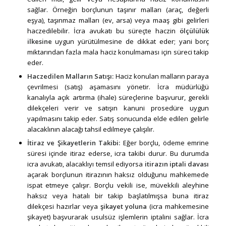
sağlar. Örneğin borçlunun taşınır malları (araç, değerli
eşya), taşınmaz malları (ev, arsa) veya maaş gibi gelirleri
haczedilebilir. İcra avukatı bu süreçte haczin
ölçülülük
ilkesine
uygun yürütülmesine de dikkat eder; yani borç
miktarından fazla mala haciz konulmaması için süreci takip
eder.
Haczedilen Malların Satışı
:
Haciz konulan malların paraya
çevrilmesi (satış) aşamasını yönetir. İcra müdürlüğü
kanalıyla açık artırma (ihale) süreçlerine başvurur, gerekli
dilekçeleri verir ve satışın kanuni prosedüre uygun
yapılmasını takip eder. Satış sonucunda elde edilen gelirle
alacaklının alacağı tahsil edilmeye çalışılır.
İtiraz ve Şikayetlerin Takibi:
Eğer borçlu, ödeme emrine
süresi içinde itiraz ederse, icra takibi durur. Bu durumda
icra avukatı, alacaklıyı temsil ediyorsa
itirazın iptali davası
açarak borçlunun itirazının haksız olduğunu mahkemede
ispat etmeye çalışır. Borçlu vekili ise, müvekkili aleyhine
haksız veya hatalı bir takip başlatılmışsa buna itiraz
dilekçesi hazırlar veya
şikayet yoluna
(icra mahkemesine
şikayet) başvurarak usulsüz işlemlerin iptalini sağlar. İcra