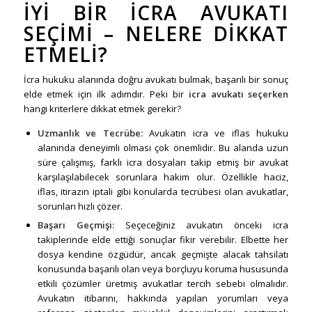
İYI BIR İCRA AVUKATI
SEÇIMI – NELERE DIKKAT
ETMELI?
İcra hukuku alanında doğru avukatı bulmak, başarılı bir sonuç
elde etmek için ilk adımdır. Peki bir
icra avukatı seçerken
hangi kriterlere dikkat etmek gerekir?
Uzmanlık ve Tecrübe:
Avukatın icra ve iflas hukuku
alanında deneyimli olması çok önemlidir. Bu alanda uzun
süre çalışmış, farklı icra dosyaları takip etmiş bir avukat
karşılaşılabilecek sorunlara hakim olur. Özellikle haciz,
iflas, itirazın iptali gibi konularda tecrübesi olan avukatlar,
sorunları hızlı çözer.
Başarı Geçmişi:
Seçeceğiniz avukatın önceki icra
takiplerinde elde ettiği sonuçlar fikir verebilir. Elbette her
dosya kendine özgüdür, ancak geçmişte alacak tahsilatı
konusunda başarılı olan veya borçluyu koruma hususunda
etkili çözümler üretmiş avukatlar tercih sebebi olmalıdır.
Avukatın itibarını, hakkında yapılan yorumları veya