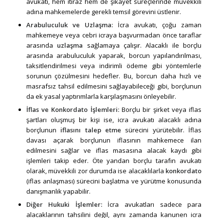
avukatı, hem itiraz hem de şikayet süreçlerinde müvekkili
adına mahkemelerde gerekli temsil görevini üstlenir.
Arabuluculuk ve Uzlaşma
:
İcra avukatı, çoğu zaman
mahkemeye veya cebri icraya başvurmadan önce taraflar
arasında
uzlaşma
sağlamaya çalışır. Alacaklı ile borçlu
arasında arabuluculuk yaparak, borcun yapılandırılması,
taksitlendirilmesi veya indirimli ödeme gibi yöntemlerle
sorunun çözülmesini hedefler. Bu, borcun daha hızlı ve
masrafsız tahsil edilmesini sağlayabileceği gibi, borçlunun
da ek yasal yaptırımlarla karşılaşmasını önleyebilir.
İflas ve Konkordato İşlemleri:
Borçlu bir şirket veya iflas
şartları oluşmuş bir kişi ise, icra avukatı alacaklı adına
borçlunun
iflasını talep etme
sürecini yürütebilir. İflas
davası açarak borçlunun iflasının mahkemece ilan
edilmesini sağlar ve iflas masasına alacak kaydı gibi
işlemleri takip eder. Öte yandan borçlu tarafın avukatı
olarak, müvekkili zor durumda ise alacaklılarla
konkordato
(iflas anlaşması) sürecini başlatma ve yürütme konusunda
danışmanlık yapabilir.
Diğer Hukuki İşlemler:
İcra avukatları sadece para
alacaklarının tahsilini değil, aynı zamanda kanunen icra