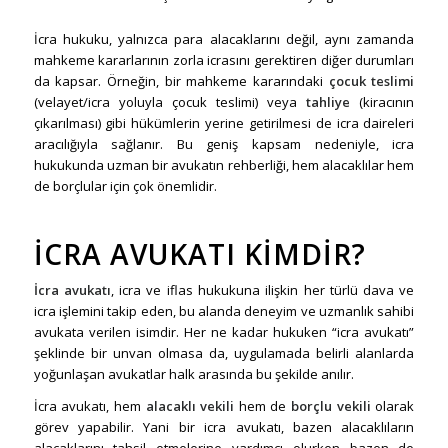
İcra hukuku, yalnızca para alacaklarını değil, aynı zamanda
mahkeme kararlarının zorla icrasını gerektiren diğer durumları
da kapsar. Örneğin, bir mahkeme kararındaki
çocuk teslimi
(velayet/icra yoluyla çocuk teslimi) veya
tahliye
(kiracının
çıkarılması) gibi hükümlerin yerine getirilmesi de icra daireleri
aracılığıyla sağlanır. Bu geniş kapsam nedeniyle, icra
hukukunda uzman bir avukatın rehberliği, hem alacaklılar hem
de borçlular için çok önemlidir.
İCRA AVUKATI KIMDIR?
İcra avukatı
, icra ve iflas hukukuna ilişkin her türlü dava ve
icra işlemini takip eden, bu alanda deneyim ve uzmanlık sahibi
avukata verilen isimdir. Her ne kadar hukuken “icra avukatı”
şeklinde bir unvan olmasa da, uygulamada belirli alanlarda
yoğunlaşan avukatlar halk arasında bu şekilde anılır.
İcra avukatı, hem
alacaklı vekili
hem de
borçlu vekili
olarak
görev yapabilir. Yani bir icra avukatı, bazen alacaklıların
alacaklarını tahsil etmelerine yardımcı olurken bazen de