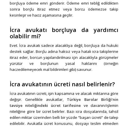
borçluya ödeme emri gönderir. Ödeme emri tebliğ edildikten
sonra borçlu itiraz etmez veya borcu ödemezse takip
kesinleşir ve haciz aşamasına geçilir.
İcra avukatı borçluya da yardımcı
olabilir mi?
Evet. İcra avukatı sadece alacaklıya değil, borçluya da hukuki
destek sağlar. Borçlu adına haksız veya hatalı icra takiplerine
itiraz eder, borcun yapılandırılması için alacaklıyla görüşmeler
yürütür ve borçlunun yasal haklarını (örneğin
haczedilemeyecek mal bildirimleri gibi) savunur.
İcra avukatının ücreti nasıl belirlenir?
İcra avukatının ücreti, işin kapsamına ve alacak miktarına göre
değişir. Genellikle avukatlar,
Türkiye Barolar Birliği’nin
tavsiye niteliğindeki ücret tarifesine
ve davanın/işlemin
niteliğine göre bir ücret belirler. Bazı icra dosyalarında, tahsil
edilen miktar üzerinden belli bir yüzde “başarı ücreti” de talep
edilebilir. Avukatla ücret konusunu, dosyayı teslim etmeden