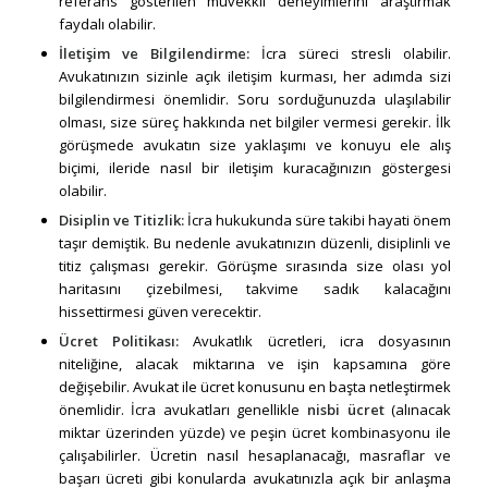
referans gösterilen müvekkil deneyimlerini araştırmak
faydalı olabilir.
İletişim ve Bilgilendirme:
İcra süreci stresli olabilir.
Avukatınızın sizinle açık iletişim kurması, her adımda sizi
bilgilendirmesi önemlidir. Soru sorduğunuzda ulaşılabilir
olması, size süreç hakkında net bilgiler vermesi gerekir. İlk
görüşmede avukatın size yaklaşımı ve konuyu ele alış
biçimi, ileride nasıl bir iletişim kuracağınızın göstergesi
olabilir.
Disiplin ve Titizlik:
İcra hukukunda süre takibi hayati önem
taşır demiştik. Bu nedenle avukatınızın düzenli, disiplinli ve
titiz çalışması gerekir. Görüşme sırasında size olası yol
haritasını çizebilmesi, takvime sadık kalacağını
hissettirmesi güven verecektir.
Ücret Politikası:
Avukatlık ücretleri, icra dosyasının
niteliğine, alacak miktarına ve işin kapsamına göre
değişebilir. Avukat ile ücret konusunu en başta netleştirmek
önemlidir. İcra avukatları genellikle
nisbi ücret
(alınacak
miktar üzerinden yüzde) ve peşin ücret kombinasyonu ile
çalışabilirler. Ücretin nasıl hesaplanacağı, masraflar ve
başarı ücreti gibi konularda avukatınızla açık bir anlaşma