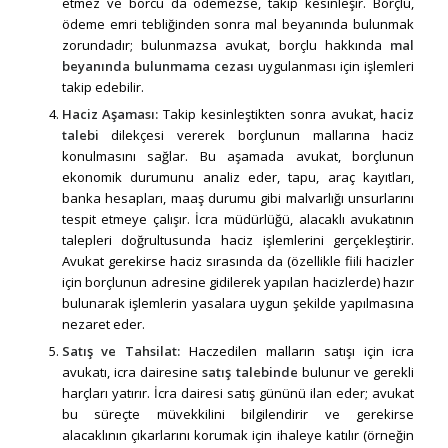
etmez ve borcu da ödemezse, takip kesinleşir. Borçlu,
ödeme emri tebliğinden sonra mal beyanında bulunmak
zorundadır; bulunmazsa avukat, borçlu hakkında
mal
beyanında bulunmama cezası
uygulanması için işlemleri
takip edebilir.
Haciz Aşaması:
Takip kesinleştikten sonra avukat,
haciz
talebi
dilekçesi vererek borçlunun mallarına haciz
konulmasını sağlar. Bu aşamada avukat, borçlunun
ekonomik durumunu analiz eder, tapu, araç kayıtları,
banka hesapları, maaş durumu gibi malvarlığı unsurlarını
tespit etmeye çalışır. İcra müdürlüğü, alacaklı avukatının
talepleri doğrultusunda haciz işlemlerini gerçekleştirir.
Avukat gerekirse haciz sırasında da (özellikle fiili hacizler
için borçlunun adresine gidilerek yapılan hacizlerde) hazır
bulunarak işlemlerin yasalara uygun şekilde yapılmasına
nezaret eder.
Satış ve Tahsilat:
Haczedilen malların satışı için icra
avukatı, icra dairesine
satış talebinde
bulunur ve gerekli
harçları yatırır. İcra dairesi satış gününü ilan eder; avukat
bu süreçte müvekkilini bilgilendirir ve gerekirse
alacaklının çıkarlarını korumak için ihaleye katılır (örneğin