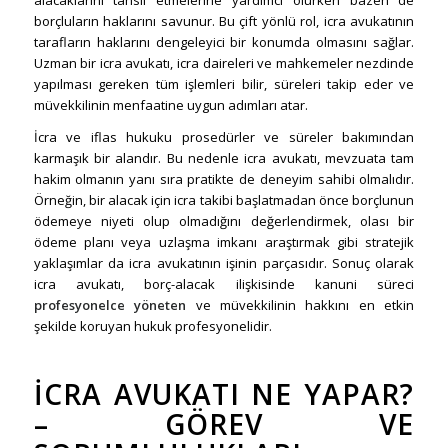
borçluların haklarını savunur. Bu çift yönlü rol, icra avukatının
tarafların haklarını dengeleyici bir konumda olmasını sağlar.
Uzman bir icra avukatı, icra daireleri ve mahkemeler nezdinde
yapılması gereken tüm işlemleri bilir, süreleri takip eder ve
müvekkilinin menfaatine uygun adımları atar.
İcra ve iflas hukuku prosedürler ve süreler bakımından
karmaşık bir alandır. Bu nedenle icra avukatı, mevzuata tam
hakim olmanın yanı sıra pratikte de deneyim sahibi olmalıdır.
Örneğin, bir alacak için icra takibi başlatmadan önce borçlunun
ödemeye niyeti olup olmadığını değerlendirmek, olası bir
ödeme planı veya uzlaşma imkanı araştırmak gibi stratejik
yaklaşımlar da icra avukatının işinin parçasıdır. Sonuç olarak
icra avukatı, borç-alacak ilişkisinde kanuni süreci
profesyonelce yöneten
ve müvekkilinin hakkını en etkin
şekilde koruyan hukuk profesyonelidir.
İCRA AVUKATI NE YAPAR?
– GÖREV VE