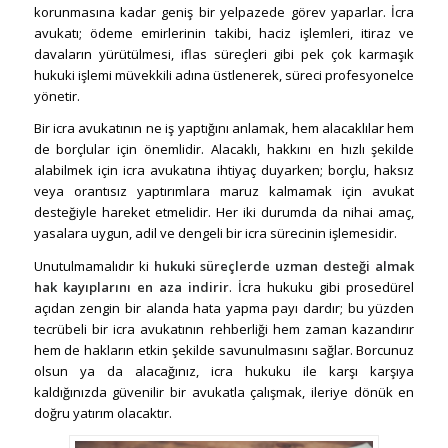
korunmasına kadar geniş bir yelpazede görev yaparlar. İcra
avukatı; ödeme emirlerinin takibi, haciz işlemleri, itiraz ve
davaların yürütülmesi, iflas süreçleri gibi pek çok karmaşık
hukuki işlemi müvekkili adına üstlenerek, süreci profesyonelce
yönetir.
Bir icra avukatının ne iş yaptığını anlamak, hem alacaklılar hem
de borçlular için önemlidir. Alacaklı, hakkını en hızlı şekilde
alabilmek için icra avukatına ihtiyaç duyarken; borçlu, haksız
veya orantısız yaptırımlara maruz kalmamak için avukat
desteğiyle hareket etmelidir. Her iki durumda da nihai amaç,
yasalara uygun, adil ve dengeli bir icra sürecinin işlemesidir.
Unutulmamalıdır ki
hukuki süreçlerde uzman desteği almak
hak kayıplarını en aza indirir
. İcra hukuku gibi prosedürel
açıdan zengin bir alanda hata yapma payı dardır; bu yüzden
tecrübeli bir icra avukatının rehberliği hem zaman kazandırır
hem de hakların etkin şekilde savunulmasını sağlar. Borcunuz
olsun ya da alacağınız, icra hukuku ile karşı karşıya
kaldığınızda güvenilir bir avukatla çalışmak, ileriye dönük en
doğru yatırım olacaktır.