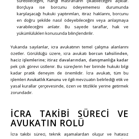
sürebileceğini, hangi masrafların çıkabileceğini açıklar.
Borçluya ise borcunu ödeyememesi durumunda
karşılaşacağı hukuki yaptırımları, itiraz haklarını, borcunu
en doğru şekilde nasıl ödeyebileceğini veya anlaşmaya
varabileceğini anlatır. Bu sayede taraflar, hak ve
yükümlülükleri konusunda bilinçlendirilir.
Yukarıda sayılanlar, icra avukatının temel çalışma alanlarını
özetler. Görüldüğü üzere, icra avukatı
borcun tahsilinden,
haciz işlemlerine; itiraz davalarından, danışmanlığa kadar
pek çok görevi üstlenir. Bu süreçlerin her birinde hukuki bilgi
kadar pratik deneyim de önemlidir. İcra avukatı, tüm bu
işlemleri
Avukatlık Kanunu
ve ilgili mevzuatın belirlediği etik ve
yasal kurallar çerçevesinde, özen ve titizlikle yerine getirmek
zorundadır.
İCRA TAKIBI SÜRECI VE
AVUKATIN ROLÜ
İcra takibi süreci, teknik aşamalardan oluşur ve hatasız