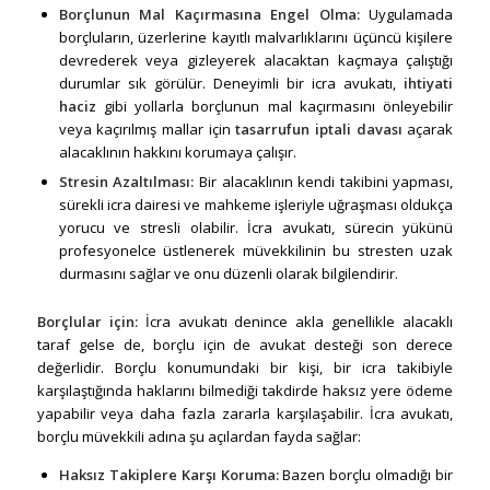
Borçlunun Mal Kaçırmasına Engel Olma:
Uygulamada
borçluların, üzerlerine kayıtlı malvarlıklarını üçüncü kişilere
devrederek veya gizleyerek alacaktan kaçmaya çalıştığı
durumlar sık görülür. Deneyimli bir icra avukatı,
ihtiyati
haciz
gibi yollarla borçlunun mal kaçırmasını önleyebilir
veya kaçırılmış mallar için
tasarrufun iptali davası
açarak
alacaklının hakkını korumaya çalışır.
Stresin Azaltılması:
Bir alacaklının kendi takibini yapması,
sürekli icra dairesi ve mahkeme işleriyle uğraşması oldukça
yorucu ve stresli olabilir. İcra avukatı, sürecin yükünü
profesyonelce üstlenerek müvekkilinin bu stresten uzak
durmasını sağlar ve onu düzenli olarak bilgilendirir.
Borçlular için:
İcra avukatı denince akla genellikle alacaklı
taraf gelse de, borçlu için de avukat desteği son derece
değerlidir. Borçlu konumundaki bir kişi, bir icra takibiyle
karşılaştığında haklarını bilmediği takdirde haksız yere ödeme
yapabilir veya daha fazla zararla karşılaşabilir. İcra avukatı,
borçlu müvekkili adına şu açılardan fayda sağlar:
Haksız Takiplere Karşı Koruma:
Bazen borçlu olmadığı bir