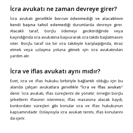
İcra avukatı ne zaman devreye girer?
İcra avukatı genellikle
borcun ödenmediği ve alacaklının
kendi başına tahsil edemediği
durumlarda devreye girer.
Alacaklı taraf, borçlu ödemeyi geciktirdiğinde veya
kaçındığında icra avukatına başvurarak icra takibi başlatmasını
ister. Borçlu taraf ise bir icra takibiyle karşılaştığında, itiraz
etmek veya uzlaşma yoluna gitmek için icra avukatından
yardım alır.
İcra ve iflas avukatı aynı mıdır?
Evet, icra ve iflas hukuku birbiriyle bağlantılı olduğu için bu
alanda çalışan avukatlara genellikle
“İcra ve İflas avukatı”
denir. İcra avukatı, iflas süreçlerini de yönetir; örneğin borçlu
şirketlerin iflasının istenmesi, iflas masasına alacak kaydı,
konkordato süreçleri gibi konular icra ve iflas hukukunun
kapsamındadır. Dolayısıyla icra avukatı terimi, iflas konularını
da içerir.