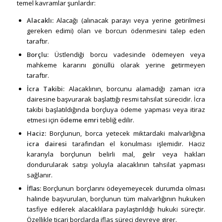
temel kavramlar şunlardır:
Alacaklı:
Alacağı (alınacak parayı veya yerine getirilmesi
gereken edimi) olan ve borcun ödenmesini talep eden
taraftır.
Borçlu:
Üstlendiği borcu vadesinde ödemeyen veya
mahkeme kararını gönüllü olarak yerine getirmeyen
taraftır.
İcra Takibi:
Alacaklının, borcunu alamadığı zaman icra
dairesine başvurarak başlattığı resmi tahsilat sürecidir. İcra
takibi başlatıldığında borçluya ödeme yapması veya itiraz
etmesi için
ödeme emri
tebliğ edilir.
Haciz:
Borçlunun, borca yetecek miktardaki malvarlığına
icra dairesi
tarafından el konulması işlemidir. Haciz
kararıyla borçlunun belirli mal, gelir veya hakları
dondurularak satışı yoluyla alacaklının tahsilat yapması
sağlanır.
İflas:
Borçlunun borçlarını ödeyemeyecek durumda olması
halinde başvurulan, borçlunun tüm malvarlığının hukuken
tasfiye edilerek alacaklılara paylaştırıldığı hukuki süreçtir.
Özellikle ticari borçlarda iflas süreci devreye girer.