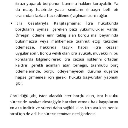
itirazı yaparak borçlunun barınma hakkını koruyabilir. Ya
da maaş haczinde yasal sınırların (maaşın belli bir
oranından fazlası haczedilemez) aşılmamasını sağlar.
İcra Cezalarıyla Karşılaşmama:
İcra hukukunda
borçluların uyması gereken bazı yükümlülükler vardır.
Örneğin, ödeme emri tebliğ alan borçlu mal beyanında
bulunmazsa veya mahkemece taahhüt ettiği taksitleri
ödemezse, hakkında tazyik hapsi (icra cezası)
uygulanabilir. Borçlu vekili olan icra avukatı, müvekkilini bu
konularda bilgilendirerek icra cezası risklerini ortadan
kaldırır, gerekli adımları atar (örneğin, taahhütlü borç
ödemelerinde, borçlu ödeyemeyecek duruma düşerse
hapse girmemesi için gerekli hukuki başvuruları yapmak
gibi).
Görüldüğü gibi, ister alacaklı ister borçlu olun, icra hukuku
sürecinde
avukat desteğiyle hareket etmek hak kayıplarını
en aza indirir
ve süreci daha sağlıklı kılar. İcra avukatı, her iki
taraf için de adil bir sürecin teminatı niteliğindedir.