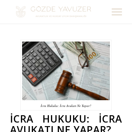
İcra Hukuku: İcra Avukatı Ne Yapar?
İCRA HUKUKU: İCRA
AVUKATI NE YAPAR?