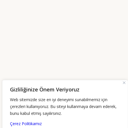
Gizliliğinize Önem Veriyoruz
Web sitemizde size en iyi deneyimi sunabilmemiz için
0 232 700 21 79
çerezleri kullanıyoruz. Bu siteyi kullanmaya devam ederek,
bunu kabul etmiş sayılırsınız.
Akdeniz Mahallesi No: 120 Alsancak-Konak /
Çerez Politikamız
İzmir