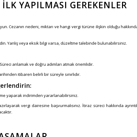
E İLK YAPILMASI GEREKENLER
kuyun. Cezanın nedeni, miktarı ve hangi vergi türüne ilişkin olduğu hakkınd
in. Yanlış veya eksik bilgi varsa, düzeltme talebinde bulunabilirsiniz.
. Süreci anlamak ve doğru adımları atmak önemlidir.
rihinden itibaren belirli bir süreyle sınırlıdır.
erlendirin:
eme yaparak indirimden yararlanabilirsiniz.
azırlayarak vergi dairesine başvurmalısınız. İtiraz süreci hakkında ayrıntıl
caktır.
I AŞAMALAR