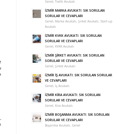
Genel
,
Trafik Avukatı
İZMİR MARKA AVUKATI: SIK SORULAN
SORULAR VE CEVAPLARI
Genel
,
Marka Avukatı
,
Şirket Avukatı
,
Start-up
Avukatı
İZMİR KVKK AVUKATI: SIK SORULAN
SORULAR VE CEVAPLARI
Genel
,
KVKK Avukatı
İZMİR ŞİRKET AVUKATI: SIK SORULAN
SORULAR VE CEVAPLARI
z
Genel
,
Şirket Avukatı
u
e
İZMİR İŞ AVUKATI: SIK SORULAN SORULAR
VE CEVAPLARI
Genel
,
İş Avukatı
İZMİR KİRA AVUKATI: SIK SORULAN
SORULAR VE CEVAPLARI
Genel
,
Kira Avukatı
İZMİR BOŞANMA AVUKATI: SIK SORULAN
,
SORULAR VE CEVAPLARI
k
Boşanma Avukatı
,
Genel