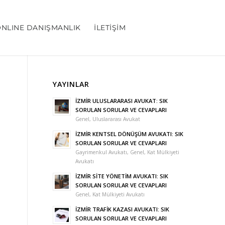
NLINE DANIŞMANLIK
İLETIŞIM
YAYINLAR
İZMİR ULUSLARARASI AVUKAT: SIK
SORULAN SORULAR VE CEVAPLARI
Genel
,
Uluslararası Avukat
İZMİR KENTSEL DÖNÜŞÜM AVUKATI: SIK
SORULAN SORULAR VE CEVAPLARI
Gayrimenkul Avukatı
,
Genel
,
Kat Mülkiyeti
Avukatı
İZMİR SİTE YÖNETİM AVUKATI: SIK
SORULAN SORULAR VE CEVAPLARI
Genel
,
Kat Mülkiyeti Avukatı
İZMİR TRAFİK KAZASI AVUKATI: SIK
SORULAN SORULAR VE CEVAPLARI