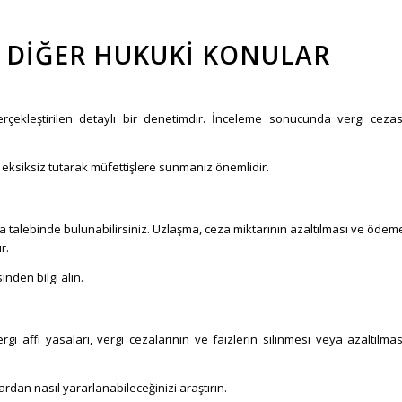
LI DIĞER HUKUKI KONULAR
gerçekleştirilen detaylı bir denetimdir. İnceleme sonucunda vergi cezas
e eksiksiz tutarak müfettişlere sunmanız önemlidir.
aşma talebinde bulunabilirsiniz. Uzlaşma, ceza miktarının azaltılması ve ödem
r.
nden bilgi alın.
 affı yasaları, vergi cezalarının ve faizlerin silinmesi veya azaltılmas
lardan nasıl yararlanabileceğinizi araştırın.