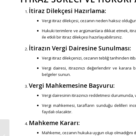
İtiraz Dilekçesi Hazırlama:
Vergi itiraz dilekçesi, cezanın neden haksız olduğun
Hukuki terimlere ve argümanlara dikkat etmek, itira
ile etkili bir itiraz dilekçesi hazırlayabilirsiniz.
İtirazın Vergi Dairesine Sunulması:
Vergi itiraz dilekçenizi, cezanın tebliğ tarihinden iti
Vergi dairesi, itirazınızı değerlendirir ve karara 
belgeler sunun.
Vergi Mahkemesine Başvuru:
Vergi dairesinin itirazınızı reddetmesi durumunda,
Vergi mahkemesi, tarafların sunduğu delilleri i
faydalı olacaktır.
Mahkeme Kararı:
START-UPLAR İÇİN
Mahkeme, cezanın hukuka uygun olup olmadığını değ
TEMEL HUKUKİ