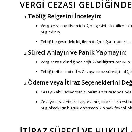
VERGI CEZASI GELDIĞIND
Tebliğ Belgesini İnceleyin:
Vergi cezasına ilişkin tebliğ belgesini dikkatlice o
bilgi edinin.
Tebliğ belgesindeki bilgilerin doğruluğunu kontrol ed
Süreci Anlayın ve Panik Yapmayın:
Vergi cezası alındığında soğukkanlılığınızı koruyun
Tebliğ tarihini not edin. Cezaya itiraz süresi, tebliğ ta
Ödeme veya İtiraz Seçeneklerini Değ
Cezayı kabul ediyorsanız, belirtilen süre içinde öd
Cezaya itiraz etmek istiyorsanız, itiraz dilekçesi h
bilgi almak için hukuki danışmanlık almak faydalı ola
İTIRAZ SÜRECI VE HUKUK