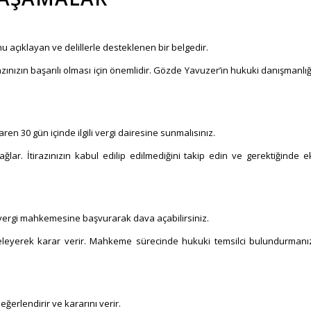
u açıklayan ve delillerle desteklenen bir belgedir.
zınızın başarılı olması için önemlidir. Gözde Yavuzer’in hukuki danışmanlığ
baren 30 gün içinde ilgili vergi dairesine sunmalısınız.
bağlar. İtirazınızın kabul edilip edilmediğini takip edin ve gerektiğinde e
 vergi mahkemesine başvurarak dava açabilirsiniz.
nceleyerek karar verir. Mahkeme sürecinde hukuki temsilci bulundurmanı
erlendirir ve kararını verir.