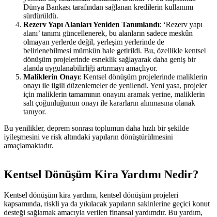
Dünya Bankası tarafından sağlanan kredilerin kullanımı
sürdürüldü​​.
Rezerv Yapı Alanları Yeniden Tanımlandı
: ‘Rezerv yapı
alanı’ tanımı güncellenerek, bu alanların sadece meskûn
olmayan yerlerde değil, yerleşim yerlerinde de
belirlenebilmesi mümkün hale getirildi. Bu, özellikle kentsel
dönüşüm projelerinde esneklik sağlayarak daha geniş bir
alanda uygulanabilirliği artırmayı amaçlıyor​​.
Maliklerin Onayı
: Kentsel dönüşüm projelerinde maliklerin
onayı ile ilgili düzenlemeler de yenilendi. Yeni yasa, projeler
için maliklerin tamamının onayını aramak yerine, maliklerin
salt çoğunluğunun onayı ile kararların alınmasına olanak
tanıyor​​.
Bu yenilikler, deprem sonrası toplumun daha hızlı bir şekilde
iyileşmesini ve risk altındaki yapıların dönüştürülmesini
amaçlamaktadır.
Kentsel Dönüşüm Kira Yardımı Nedir?
Kentsel dönüşüm kira yardımı, kentsel dönüşüm projeleri
kapsamında, riskli ya da yıkılacak yapıların sakinlerine geçici konut
desteği sağlamak amacıyla verilen finansal yardımdır. Bu yardım,