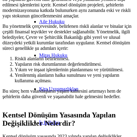
edilmesi işlemlerini içerir. Kentsel dönüşüm projeleri, şehirlerin
modernizasyonuna katkıda bulunurken aynı zamanda eski ve riskli
yapı stokunun güncellenmesini amaçlar.
Aile Hukuku
Bu yönetmelik çerçevesinde, belirlenen riskli alanlar ve binalar için
çeşitli finansal teşvikler ve destekler sağlanabilir. Yönetmelik, ilgili
belediyeler, Çevre ve Şehircilik Bakanlığı gibi yerel ve ulusal
düzeydeki yetkili kurumlar tarafından uygulanır. Kentsel dönüşüm
süreci genellikle şu adımları içerir:
Miras Hukuku
Riskli alanların belirlenmesi.
Yapıların risk durumlarının değerlendirilmesi.
Yıkım ve inşaat işlemlerinin planlanması ve yürütülmesi.
Yenilenmiş alanların halka sunulması ve yeni yapıların
kullanıma açılması.
Kira Uyuşmazlıkları
Bu süreç hem vatandaşların yaşam kalitesini artırmayı hem de
şehirlerin daha güvenli ve yaşanabilir hale gelmesini hedefler.
Kentsel Dönüşüm Yasasında Yapılan
Değişiklikler Nelerdir?
İş Hukuku
Kentsel dönüşüm yasasında 2023 yılında yapılan değişiklikler,