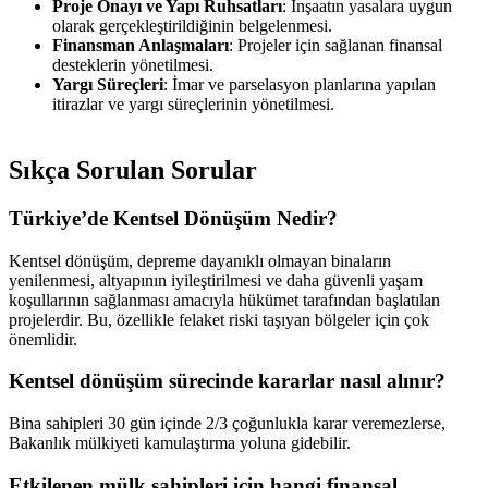
Proje Onayı ve Yapı Ruhsatları
: İnşaatın yasalara uygun
olarak gerçekleştirildiğinin belgelenmesi.
Finansman Anlaşmaları
: Projeler için sağlanan finansal
desteklerin yönetilmesi.
Yargı Süreçleri
: İmar ve parselasyon planlarına yapılan
itirazlar ve yargı süreçlerinin yönetilmesi.
Sıkça Sorulan Sorular
Türkiye’de Kentsel Dönüşüm Nedir?
Kentsel dönüşüm, depreme dayanıklı olmayan binaların
yenilenmesi, altyapının iyileştirilmesi ve daha güvenli yaşam
koşullarının sağlanması amacıyla hükümet tarafından başlatılan
projelerdir. Bu, özellikle felaket riski taşıyan bölgeler için çok
önemlidir.
Kentsel dönüşüm sürecinde kararlar nasıl alınır?
Bina sahipleri 30 gün içinde 2/3 çoğunlukla karar veremezlerse,
Bakanlık mülkiyeti kamulaştırma yoluna gidebilir.
Etkilenen mülk sahipleri için hangi finansal