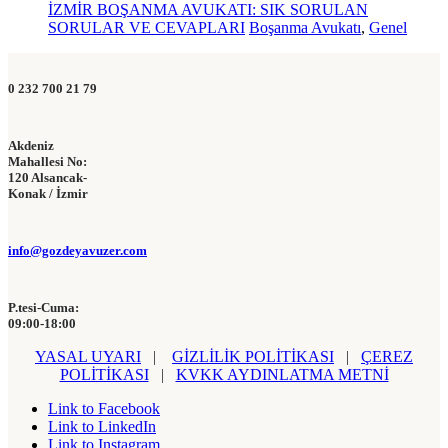
İZMİR BOŞANMA AVUKATI: SIK SORULAN
SORULAR VE CEVAPLARI
Boşanma Avukatı
,
Genel
0 232 700 21 79
Akdeniz
Mahallesi No:
120 Alsancak-
Konak / İzmir
info@gozdeyavuzer.com
P.tesi-Cuma:
09:00-18:00
YASAL UYARI
|
GİZLİLİK POLİTİKASI
|
ÇEREZ
POLİTİKASI
|
KVKK AYDINLATMA METNİ
Link to Facebook
Link to LinkedIn
Link to Instagram