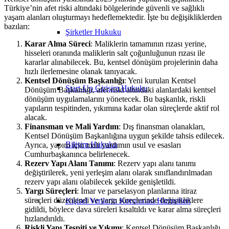
Türkiye’nin afet riski altındaki bölgelerinde güvenli ve sağlıklı
yaşam alanları oluşturmayı hedeflemektedir. İşte bu değişikliklerden
bazıları:
Şirketler Hukuku
Karar Alma Süreci
: Maliklerin tamamının rızası yerine,
hisseleri oranında maliklerin salt çoğunluğunun rızası ile
kararlar alınabilecek. Bu, kentsel dönüşüm projelerinin daha
hızlı ilerlemesine olanak tanıyacak​​.
Kentsel Dönüşüm Başkanlığı
: Yeni kurulan Kentsel
Start-Up Girişim Hukuku
Dönüşüm Başkanlığı, afet riski altındaki alanlardaki kentsel
dönüşüm uygulamalarını yönetecek. Bu başkanlık, riskli
yapıların tespitinden, yıkımına kadar olan süreçlerde aktif rol
alacak​​.
Finansman ve Mali Yardım
: Dış finansman olanakları,
Kentsel Dönüşüm Başkanlığına uygun şekilde tahsis edilecek.
Bilişim Hukuku
Ayrıca, yapım için mali yardımın usul ve esasları
Cumhurbaşkanınca belirlenecek​​.
Rezerv Yapı Alanı Tanımı
: Rezerv yapı alanı tanımı
değiştirilerek, yeni yerleşim alanı olarak sınıflandırılmadan
rezerv yapı alanı olabilecek şekilde genişletildi​​.
Yargı Süreçleri
: İmar ve parselasyon planlarına itiraz
süreçleri düzenlendi ve yargı süreçlerinde değişikliklere
Kişisel Verilerin Korunması Hizmetleri
gidildi, böylece dava süreleri kısaltıldı ve karar alma süreçleri
hızlandırıldı​​.
Riskli Yapı Tespiti ve Yıkımı
: Kentsel Dönüşüm Başkanlığı,