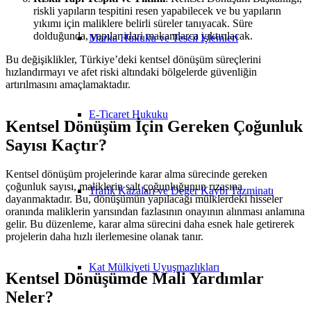
riskli yapıların tespitini resen yapabilecek ve bu yapıların
yıkımı için maliklere belirli süreler tanıyacak. Süre
dolduğunda, yapılar idari makamlarca yıktırılacak​.
Marka Hukuku ve Tescil İşlemleri
Bu değişiklikler, Türkiye’deki kentsel dönüşüm süreçlerini
hızlandırmayı ve afet riski altındaki bölgelerde güvenliğin
artırılmasını amaçlamaktadır.
E-Ticaret Hukuku
Kentsel Dönüşüm İçin Gereken Çoğunluk
Sayısı Kaçtır?
Kentsel dönüşüm projelerinde karar alma sürecinde gereken
çoğunluk sayısı, maliklerin salt çoğunluğunun rızasına
Trafik Kazaları ve Değer Kaybı Tazminatı
dayanmaktadır. Bu, dönüşümün yapılacağı mülklerdeki hisseler
oranında maliklerin yarısından fazlasının onayının alınması anlamına
gelir. Bu düzenleme, karar alma sürecini daha esnek hale getirerek
projelerin daha hızlı ilerlemesine olanak tanır.
Kat Mülkiyeti Uyuşmazlıkları
Kentsel Dönüşümde Mali Yardımlar
Neler?