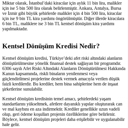
Miktar olarak, İstanbul’daki kiracılar için aylık 11 bin lira, malikler
için ise 5 bin 500 lira olarak belirlenmiştir. Ankara, Antalya, Bursa
ve İzmir gibi büyük şehirlerde malikler için 4 bin 500 lira, kiracılar
için ise 9 bin TL kira yardımı öngörülmüştür. Diğer illerde kiracılara
6 bin TL, maliklere ise 3 bin TL kentsel dönüşüm kira yardımı
yapılmaktadır​​.
Kentsel Dönüşüm Kredisi Nedir?
Kentsel dönüşüm kredisi, Türkiye’deki afet riski altındaki alanların
dönüştürülmesine yönelik finansal destek sağlayan bir programdır.
6306 sayılı Afet Riski Altındaki Alanların Dönüştürülmesi Hakkında
Kanun kapsamında, riskli binaların yenilenmesi veya
güçlendirilmesi projelerine destek vermek amacıyla verilen düşük
faizli kredilerdir. Bu krediler, hem bina sahiplerine hem de inşaat
şirketlerine sunulabilir.
Kentsel dönüşüm kredisinin temel amacı, şehirlerdeki yaşam
standartlarını yükseltmek, afetlere dayanıklı yapılar oluşturarak can
ve mal kaybını en aza indirmektir. Krediler genellikle uzun vadeli
olup, geri ödeme koşulları projenin özelliklerine göre belirlenir.
Böylece, kentsel dönüşüm projeleri daha erişilebilir ve uygulanabilir
hale gelir.