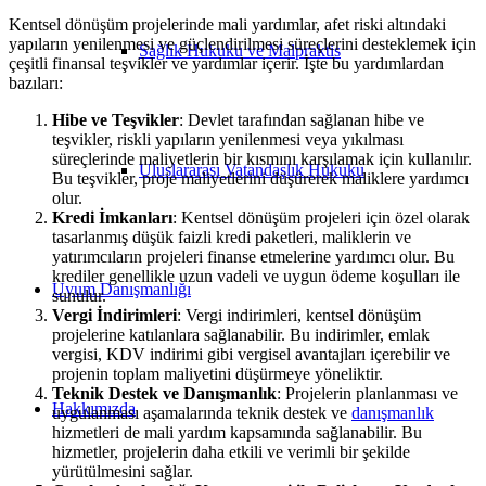
Kentsel dönüşüm projelerinde mali yardımlar, afet riski altındaki
yapıların yenilenmesi ve güçlendirilmesi süreçlerini desteklemek için
Sağlık Hukuku ve Malpraktis
çeşitli finansal teşvikler ve yardımlar içerir. İşte bu yardımlardan
bazıları:
Hibe ve Teşvikler
: Devlet tarafından sağlanan hibe ve
teşvikler, riskli yapıların yenilenmesi veya yıkılması
süreçlerinde maliyetlerin bir kısmını karşılamak için kullanılır.
Uluslararası Vatandaşlık Hukuku
Bu teşvikler, proje maliyetlerini düşürerek maliklere yardımcı
olur.
Kredi İmkanları
: Kentsel dönüşüm projeleri için özel olarak
tasarlanmış düşük faizli kredi paketleri, maliklerin ve
yatırımcıların projeleri finanse etmelerine yardımcı olur. Bu
krediler genellikle uzun vadeli ve uygun ödeme koşulları ile
Uyum Danışmanlığı
sunulur.
Vergi İndirimleri
: Vergi indirimleri, kentsel dönüşüm
projelerine katılanlara sağlanabilir. Bu indirimler, emlak
vergisi, KDV indirimi gibi vergisel avantajları içerebilir ve
projenin toplam maliyetini düşürmeye yöneliktir.
Teknik Destek ve Danışmanlık
: Projelerin planlanması ve
Hakkımızda
uygulanması aşamalarında teknik destek ve
danışmanlık
hizmetleri de mali yardım kapsamında sağlanabilir. Bu
hizmetler, projelerin daha etkili ve verimli bir şekilde
yürütülmesini sağlar.