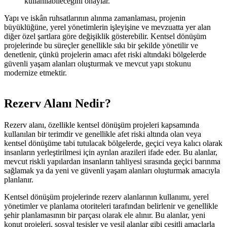
kullanılabileceğini onaylar.
Yapı ve iskân ruhsatlarının alınma zamanlaması, projenin
büyüklüğüne, yerel yönetimlerin işleyişine ve mevzuatta yer alan
diğer özel şartlara göre değişiklik gösterebilir. Kentsel dönüşüm
projelerinde bu süreçler genellikle sıkı bir şekilde yönetilir ve
denetlenir, çünkü projelerin amacı afet riski altındaki bölgelerde
güvenli yaşam alanları oluşturmak ve mevcut yapı stokunu
modernize etmektir.
Rezerv Alanı Nedir?
Rezerv alanı, özellikle kentsel dönüşüm projeleri kapsamında
kullanılan bir terimdir ve genellikle afet riski altında olan veya
kentsel dönüşüme tabi tutulacak bölgelerde, geçici veya kalıcı olarak
insanların yerleştirilmesi için ayrılan arazileri ifade eder. Bu alanlar,
mevcut riskli yapılardan insanların tahliyesi sırasında geçici barınma
sağlamak ya da yeni ve güvenli yaşam alanları oluşturmak amacıyla
planlanır.
Kentsel dönüşüm projelerinde rezerv alanlarının kullanımı, yerel
yönetimler ve planlama otoriteleri tarafından belirlenir ve genellikle
şehir planlamasının bir parçası olarak ele alınır. Bu alanlar, yeni
konut projeleri, sosyal tesisler ve yeşil alanlar gibi çeşitli amaçlarla