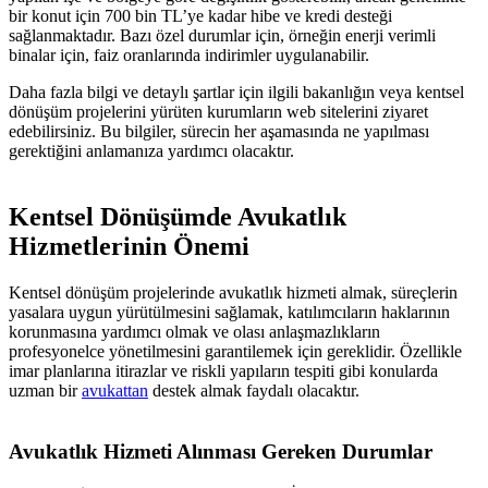
bir konut için 700 bin TL’ye kadar hibe ve kredi desteği
sağlanmaktadır. Bazı özel durumlar için, örneğin enerji verimli
binalar için, faiz oranlarında indirimler uygulanabilir​.
Daha fazla bilgi ve detaylı şartlar için ilgili bakanlığın veya kentsel
dönüşüm projelerini yürüten kurumların web sitelerini ziyaret
edebilirsiniz. Bu bilgiler, sürecin her aşamasında ne yapılması
gerektiğini anlamanıza yardımcı olacaktır.
Kentsel Dönüşümde Avukatlık
Hizmetlerinin Önemi
Kentsel dönüşüm projelerinde avukatlık hizmeti almak, süreçlerin
yasalara uygun yürütülmesini sağlamak, katılımcıların haklarının
korunmasına yardımcı olmak ve olası anlaşmazlıkların
profesyonelce yönetilmesini garantilemek için gereklidir. Özellikle
imar planlarına itirazlar ve riskli yapıların tespiti gibi konularda
uzman bir
avukattan
destek almak faydalı olacaktır.
Avukatlık Hizmeti Alınması Gereken Durumlar