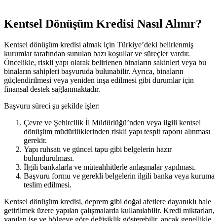
Kentsel Dönüşüm Kredisi Nasıl Alınır?
Kentsel dönüşüm kredisi almak için Türkiye’deki belirlenmiş
kurumlar tarafından sunulan bazı koşullar ve süreçler vardır.
Öncelikle, riskli yapı olarak belirlenen binaların sakinleri veya bu
binaların sahipleri başvuruda bulunabilir. Ayrıca, binaların
güçlendirilmesi veya yeniden inşa edilmesi gibi durumlar için
finansal destek sağlanmaktadır.
Başvuru süreci şu şekilde işler:
Çevre ve Şehircilik İl Müdürlüğü’nden veya ilgili kentsel
dönüşüm müdürlüklerinden riskli yapı tespit raporu alınması
gerekir.
Yapı ruhsatı ve güncel tapu gibi belgelerin hazır
bulundurulması.
İlgili bankalarla ve müteahhitlerle anlaşmalar yapılması.
Başvuru formu ve gerekli belgelerin ilgili banka veya kuruma
teslim edilmesi.
Kentsel dönüşüm kredisi, deprem gibi doğal afetlere dayanıklı hale
getirilmek üzere yapılan çalışmalarda kullanılabilir. Kredi miktarları,
yapılan işe ve bölgeye göre değişiklik gösterebilir, ancak genellikle