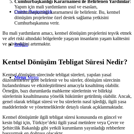
Cumhurbaşkanlığı Kararnamesi ile Belirlenen Yardımlar
:
Yapım için mali yardımların usul ve esasları,
Onlıne Danışmanlık
Cumhurbaşkanlığı kararnamesi ile belirlenir. Bu, kentsel
dönüşüm projelerine özel destek sağlama yetkisini
Cumhurbaşkanına verir.
Bu mali yardımların amacı, kentsel dönüşüm projelerini teşvik etmek
ve afet riski altındaki bölgelerde yaşayan insanların yaşam kalitesini
ve güvenliğini artırmaktır.
İletişim
Kentsel Dönüşüm Tebligat Süresi Nedir?
Kentsel dönüşüm sürecinde tebligat süreleri, yapılan yasal
Menu
Menu
düzenlemelere göre belirlenir ve bu süreler, dönüşüm sürecinin
hızlandırılması ve etkinleştirilmesi amacıyla kısaltılmış olabilir.
Örneğin, bazı durumlarda mahkeme sürelerinin ve bilirkişi
sürelerinin kısaltılmasına yönelik hükümler getirilmiş olabilir. Ancak,
genel olarak tebligat süresi ve bu sürelerin nasıl işlediği, ilgili yasa
maddelerinde ve yönetmeliklerde detaylı olarak açıklanmaktadır.
Kentsel dönüşümle ilgili tebligat süresi konusunda en güncel ve
kesin bilgi için, Türkiye’deki ilgili yasal metinlere veya Çevre ve
Şehircilik Bakanlığı gibi yetkili kurumların yayınladığı rehberlere
başvurmak en doğrusu olacaktır.