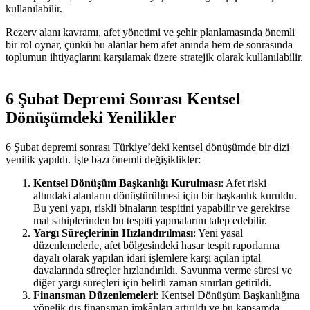
kullanılabilir.
Rezerv alanı kavramı, afet yönetimi ve şehir planlamasında önemli
bir rol oynar, çünkü bu alanlar hem afet anında hem de sonrasında
toplumun ihtiyaçlarını karşılamak üzere stratejik olarak kullanılabilir.
6 Şubat Depremi Sonrası Kentsel
Dönüşümdeki Yenilikler
6 Şubat depremi sonrası Türkiye’deki kentsel dönüşümde bir dizi
yenilik yapıldı. İşte bazı önemli değişiklikler:
Kentsel Dönüşüm Başkanlığı Kurulması
: Afet riski
altındaki alanların dönüştürülmesi için bir başkanlık kuruldu.
Bu yeni yapı, riskli binaların tespitini yapabilir ve gerekirse
mal sahiplerinden bu tespiti yapmalarını talep edebilir​.
Yargı Süreçlerinin Hızlandırılması
: Yeni yasal
düzenlemelerle, afet bölgesindeki hasar tespit raporlarına
dayalı olarak yapılan idari işlemlere karşı açılan iptal
davalarında süreçler hızlandırıldı. Savunma verme süresi ve
diğer yargı süreçleri için belirli zaman sınırları getirildi​​.
Finansman Düzenlemeleri
: Kentsel Dönüşüm Başkanlığına
yönelik dış finansman imkânları artırıldı ve bu kapsamda