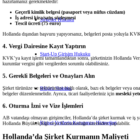
hazırlamanız gerekmektedir:
Geçerli kimlik belgesi (pasaport veya nüfus cüzdanı)
İş adresi kira/satış sözleşmesi
Şirketler Hukuku
Tescil ücreti (75 euro)
Hollanda dışından başvuru yapıyorsanız, belgeleri posta yoluyla KVK
4. Vergi Dairesine Kayıt Yaptırın
Start-Up Girişim Hukuku
KVK’ya kayıt işlemi tamamlandıktan sonra, şirketinizin Hollanda Ver
kurumlar vergisi gibi vergilerden sorumlu olabilirsiniz.
5. Gerekli Belgeleri ve Onayları Alın
Şirket türünüze ve sektörünüze bağlı olarak, bazı ek belgeler veya onayla
Bilişim Hukuku
belgeler düzenlenmelidir. Ayrıca, ticari faaliyetleriniz için
mesleki yete
6. Oturma İzni ve Vize İşlemleri
AB vatandaşı olmayan girişimciler, Hollanda’da şirket kurmak ve iş 
Kişisel Verilerin Korunması Hizmetleri
Hollanda Büyükelçiliği veya Konsolosluğu üzerinden yapılabilir.
Hollanda’da Şirket Kurmanın Maliyeti