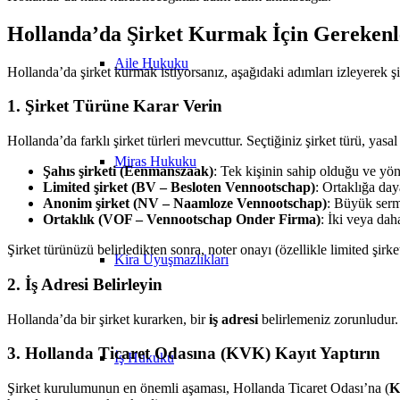
Hollanda’da Şirket Kurmak İçin Gerekenl
Aile Hukuku
Hollanda’da şirket kurmak istiyorsanız, aşağıdaki adımları izleyerek şir
1. Şirket Türüne Karar Verin
Hollanda’da farklı şirket türleri mevcuttur. Seçtiğiniz şirket türü, yasa
Miras Hukuku
Şahıs şirketi (Eenmanszaak)
: Tek kişinin sahip olduğu ve yöne
Limited şirket (BV – Besloten Vennootschap)
: Ortaklığa daya
Anonim şirket (NV – Naamloze Vennootschap)
: Büyük serma
Ortaklık (VOF – Vennootschap Onder Firma)
: İki veya dah
Şirket türünüzü belirledikten sonra, noter onayı (özellikle limited şirk
Kira Uyuşmazlıkları
2. İş Adresi Belirleyin
Hollanda’da bir şirket kurarken, bir
iş adresi
belirlemeniz zorunludur. Şi
3. Hollanda Ticaret Odasına (KVK) Kayıt Yaptırın
İş Hukuku
Şirket kurulumunun en önemli aşaması, Hollanda Ticaret Odası’na (
K