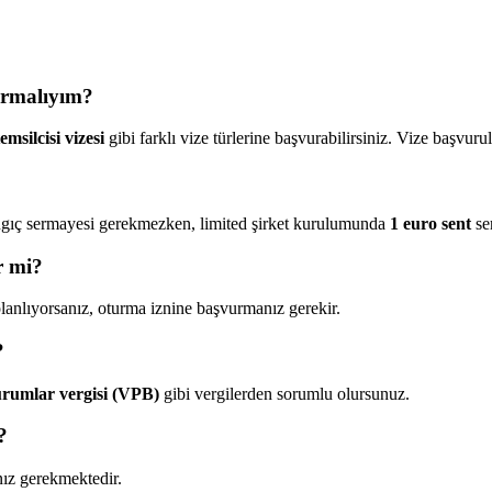
urmalıyım?
temsilcisi vizesi
gibi farklı vize türlerine başvurabilirsiniz. Vize başvu
aşlangıç sermayesi gerekmezken, limited şirket kurulumunda
1 euro sent
ser
r mi?
anlıyorsanız, oturma iznine başvurmanız gerekir.
?
rumlar vergisi (VPB)
gibi vergilerden sorumlu olursunuz.
?
nız gerekmektedir.