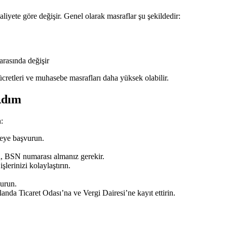
aliyete göre değişir. Genel olarak masraflar şu şekildedir:
arasında değişir
ücretleri ve muhasebe masrafları daha yüksek olabilir.
Adım
:
zeye başvurun.
a, BSN numarası almanız gerekir.
şlerinizi kolaylaştırın.
urun.
llanda Ticaret Odası’na ve Vergi Dairesi’ne kayıt ettirin.