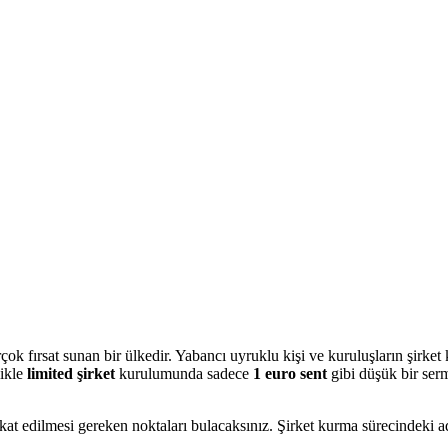
rçok fırsat sunan bir ülkedir. Yabancı uyruklu kişi ve kuruluşların şirket
likle
limited şirket
kurulumunda sadece
1 euro sent
gibi düşük bir ser
at edilmesi gereken noktaları bulacaksınız. Şirket kurma sürecindeki adıml