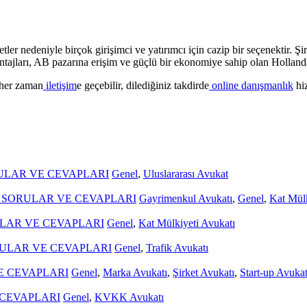
ler nedeniyle birçok girişimci ve yatırımcı için cazip bir seçenektir. Şi
antajları, AB pazarına erişim ve güçlü bir ekonomiye sahip olan Hollanda,
e her zaman
iletişim
e geçebilir, dilediğiniz takdirde
online danışmanlık
hiz
ULAR VE CEVAPLARI
Genel
,
Uluslararası Avukat
 SORULAR VE CEVAPLARI
Gayrimenkul Avukatı
,
Genel
,
Kat Mülk
ULAR VE CEVAPLARI
Genel
,
Kat Mülkiyeti Avukatı
RULAR VE CEVAPLARI
Genel
,
Trafik Avukatı
E CEVAPLARI
Genel
,
Marka Avukatı
,
Şirket Avukatı
,
Start-up Avukat
 CEVAPLARI
Genel
,
KVKK Avukatı