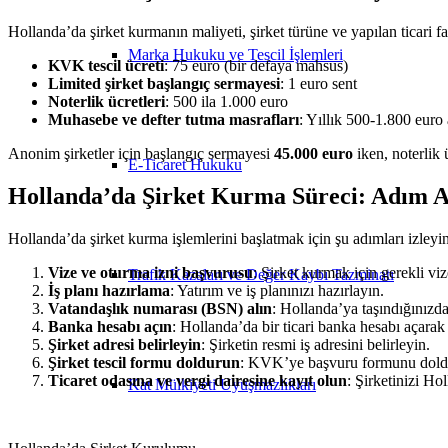
Hollanda’da şirket kurmanın maliyeti, şirket türüne ve yapılan ticari fa
Marka Hukuku ve Tescil İşlemleri
KVK tescil ücreti
: 75 euro (bir defaya mahsus)
Limited şirket başlangıç sermayesi
: 1 euro sent
Noterlik ücretleri
: 500 ila 1.000 euro
Muhasebe ve defter tutma masrafları
: Yıllık 500-1.800 euro 
Anonim şirketler için başlangıç sermayesi
45.000 euro
iken, noterlik 
E-Ticaret Hukuku
Hollanda’da Şirket Kurma Süreci: Adım 
Hollanda’da şirket kurma işlemlerini başlatmak için şu adımları izleyin
Vize ve oturma izni başvurusu
: Şirket kurmak için gerekli vi
Trafik Kazaları ve Değer Kaybı Tazminatı
İş planı hazırlama
: Yatırım ve iş planınızı hazırlayın.
Vatandaşlık numarası (BSN) alın
: Hollanda’ya taşındığınızd
Banka hesabı açın
: Hollanda’da bir ticari banka hesabı açarak i
Şirket adresi belirleyin
: Şirketin resmi iş adresini belirleyin.
Şirket tescil formu doldurun
: KVK’ye başvuru formunu dold
Ticaret odasına ve vergi dairesine kayıt olun
: Şirketinizi Ho
Kat Mülkiyeti Uyuşmazlıkları