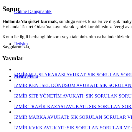
Sonuç
Onlıne Danışmanlık
Hollanda’da şirket kurmak
, sunduğu esnek kurallar ve düşük maliyet
Hollanda Ticaret Odası’na kayıt olarak işinizi kurabilirsiniz. Vergi av
Konu ile ilgili herhangi bir soru veya talebiniz olması halinde bizlerl
İletişim
Saygılarımızla,
Yayınlar
İZMİR ULUSLARARASI AVUKAT: SIK SORULAN SOR
Menu
Menu
İZMİR KENTSEL DÖNÜŞÜM AVUKATI: SIK SORULAN
İZMİR SİTE YÖNETİM AVUKATI: SIK SORULAN SOR
İZMİR TRAFİK KAZASI AVUKATI: SIK SORULAN SO
İZMİR MARKA AVUKATI: SIK SORULAN SORULAR V
İZMİR KVKK AVUKATI: SIK SORULAN SORULAR VE