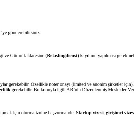
’ye gönderebilirsiniz.
gi ve Gümrük İdaresine (
Belastingdienst
) kaydının yapılması gerekmek
r gerekebilir. Özellikle noter onayı (limited ve anonim şirketler için), m
rlilik
gerekebilir. Bu konuyla ilgili AB’nin Düzenlenmiş Meslekler Veri
yapmak için oturma iznine başvurmalıdır.
Startup vizesi
,
girişimci vizes