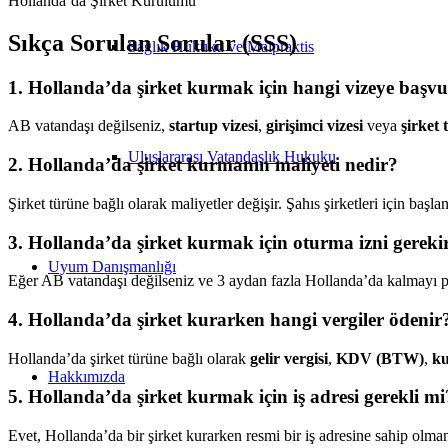
Hollanda’da Şirket Kurulumu
Sıkça Sorulan Sorular (SSS)
Sağlık Hukuku ve Malpraktis
1. Hollanda’da şirket kurmak için hangi vizeye başv
AB vatandaşı değilseniz,
startup vizesi
,
girişimci vizesi
veya
şirket 
Uluslararası Vatandaşlık Hukuku
2. Hollanda’da şirket kurmanın maliyeti nedir?
Şirket türüne bağlı olarak maliyetler değişir. Şahıs şirketleri için b
3. Hollanda’da şirket kurmak için oturma izni gereki
Uyum Danışmanlığı
Eğer AB vatandaşı değilseniz ve 3 aydan fazla Hollanda’da kalmayı pl
4. Hollanda’da şirket kurarken hangi vergiler ödenir
Hollanda’da şirket türüne bağlı olarak
gelir vergisi
,
KDV (BTW)
,
ku
Hakkımızda
5. Hollanda’da şirket kurmak için iş adresi gerekli mi
Evet, Hollanda’da bir şirket kurarken resmi bir iş adresine sahip olma