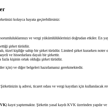
er
ketinizi kolayca hayata geçirebilirsiniz:
l sorumluluklarınızı ve vergi yükümlülüklerinizi doğrudan etkiler. En yayg
ttiği şirket türüdür.
lı, tüzel kişiliğe sahip bir şirket türüdür. Limited şirket kurarken noter 
yeli ve hissedarlara dayalı bir şirkettir.
a fazla kişinin ortak olduğu şirket türüdür.
etler için) ve diğer belgeleri hazırlamanız gerekmektedir.
rketinizin iş adresi, ticaret odası ve vergi kayıtları için kullanılacak res
VK
) kayıt yaptırmaktır. Şirketin yasal kaydı KVK üzerinden yapılır ve 