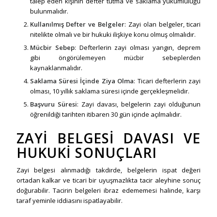
talep eden kişinin defter tutma ve saklama yükümlülüğü
bulunmalıdır.
Kullanılmış Defter ve Belgeler
: Zayi olan belgeler, ticari
nitelikte olmalı ve bir hukuki ilişkiye konu olmuş olmalıdır.
Mücbir Sebep
: Defterlerin zayi olması yangın, deprem
gibi öngörülemeyen mücbir sebeplerden
kaynaklanmalıdır.
Saklama Süresi İçinde Ziya Olma
: Ticari defterlerin zayi
olması, 10 yıllık saklama süresi içinde gerçekleşmelidir.
Başvuru Süresi
: Zayi davası, belgelerin zayi olduğunun
öğrenildiği tarihten itibaren 30 gün içinde açılmalıdır.
ZAYI BELGESI DAVASI VE
HUKUKI SONUÇLARI
Zayi belgesi alınmadığı takdirde, belgelerin ispat değeri
ortadan kalkar ve ticari bir uyuşmazlıkta tacir aleyhine sonuç
doğurabilir. Tacirin belgeleri ibraz edememesi halinde, karşı
taraf yeminle iddiasını ispatlayabilir.