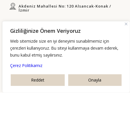
Akdeniz Mahallesi No: 120 Alsancak-Konak /
İzmir
info@gozdeyavuzer.com
Gizliliğinize Önem Veriyoruz
Web sitemizde size en iyi deneyimi sunabilmemiz için
çerezleri kullanıyoruz. Bu siteyi kullanmaya devam ederek,
P.tesi-Cuma: 09:00-18:00
bunu kabul etmiş sayılırsınız.
Çerez Politikamız
YASAL UYARI
|
GİZLİLİK POLİTİKASI
|
ÇEREZ POLİTİKASI
|
Reddet
Onayla
KVKK AYDINLATMA METNİ
© 2023 Av. Gözde Yavuzer. Tüm hakları saklıdır.
Localveri Web
Tasarım