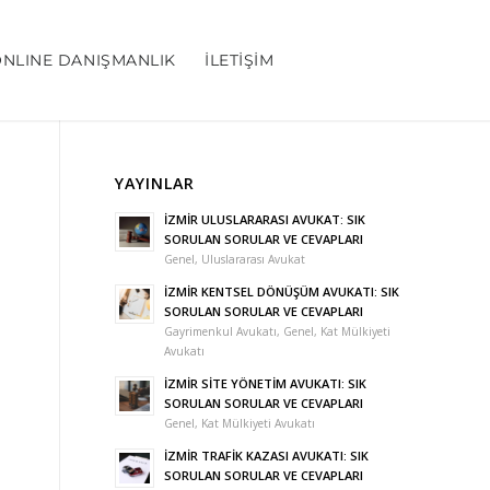
NLINE DANIŞMANLIK
İLETIŞIM
YAYINLAR
İZMİR ULUSLARARASI AVUKAT: SIK
SORULAN SORULAR VE CEVAPLARI
Genel
,
Uluslararası Avukat
İZMİR KENTSEL DÖNÜŞÜM AVUKATI: SIK
SORULAN SORULAR VE CEVAPLARI
Gayrimenkul Avukatı
,
Genel
,
Kat Mülkiyeti
Avukatı
İZMİR SİTE YÖNETİM AVUKATI: SIK
SORULAN SORULAR VE CEVAPLARI
Genel
,
Kat Mülkiyeti Avukatı
İZMİR TRAFİK KAZASI AVUKATI: SIK
SORULAN SORULAR VE CEVAPLARI