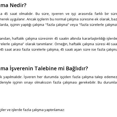
ışma Nedir?
la 45 saat olmalıdır. Bu süre, işveren ve işçi arasında farklı bir sür
ünerek uygulanır. Ancak işçilerin bu normal çalışma süresine ek olarak, baz
rda, işçinin yaptığı çalışma “fazla çalışma” veya “fazla sürelerle çalışma
andan, haftalık çalışma süresinin 45 saatin altında kararlaştırıldığı işlerde
relerle çalışma” olarak tanımlanır. Örneğin, haftalık çalışma süresi 40 saa
45 saat arası fazla sürelerle çalışma, 45 saati aşan süre ise fazla çalışm
ışma İşverenin Talebine mi Bağlıdır?
rak yapılmalıdır. İşveren her durumda işçiden fazla çalışma talep edemez
eniyle işçinin onayı olmaksızın fazla çalışması gerekebilir. Bu durumla
iler ve işlerde fazla çalışma yaptırılamaz: