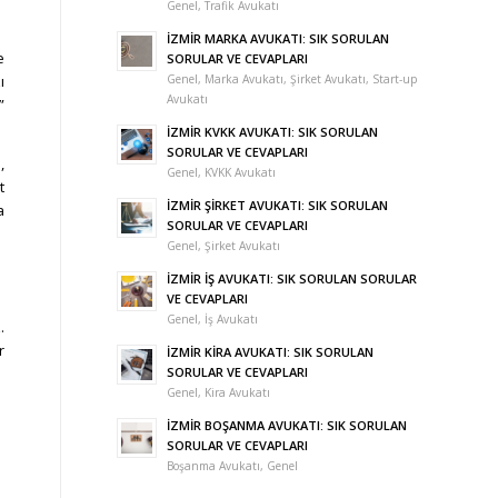
Genel
,
Trafik Avukatı
İZMİR MARKA AVUKATI: SIK SORULAN
e
SORULAR VE CEVAPLARI
ı
Genel
,
Marka Avukatı
,
Şirket Avukatı
,
Start-up
Avukatı
”
İZMİR KVKK AVUKATI: SIK SORULAN
SORULAR VE CEVAPLARI
,
Genel
,
KVKK Avukatı
t
İZMİR ŞİRKET AVUKATI: SIK SORULAN
a
SORULAR VE CEVAPLARI
Genel
,
Şirket Avukatı
İZMİR İŞ AVUKATI: SIK SORULAN SORULAR
VE CEVAPLARI
Genel
,
İş Avukatı
.
r
İZMİR KİRA AVUKATI: SIK SORULAN
SORULAR VE CEVAPLARI
Genel
,
Kira Avukatı
İZMİR BOŞANMA AVUKATI: SIK SORULAN
SORULAR VE CEVAPLARI
Boşanma Avukatı
,
Genel