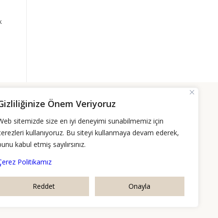
k
Gizliliğinize Önem Veriyoruz
Web sitemizde size en iyi deneyimi sunabilmemiz için
çerezleri kullanıyoruz. Bu siteyi kullanmaya devam ederek,
bunu kabul etmiş sayılırsınız.
Çerez Politikamız
Reddet
Onayla
m
P.tesi-Cuma: 09:00-18:00