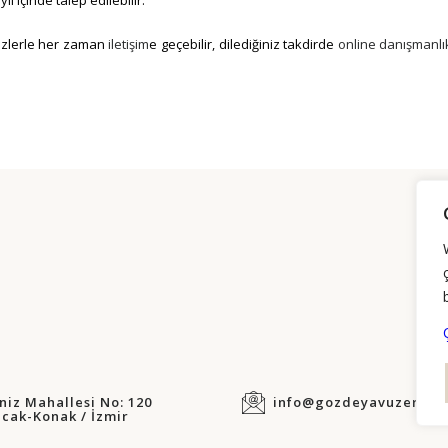
bizlerle her zaman
iletişim
e geçebilir, dilediğiniz takdirde
online danışmanlı
iz Mahallesi No: 120
info@gozdeyavuzer.co
cak-Konak / İzmir