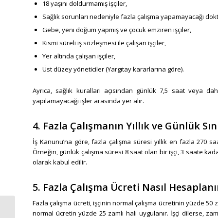
18 yaşını doldurmamış işçiler,
Sağlık sorunları nedeniyle fazla çalışma yapamayacağı dokto
Gebe, yeni doğum yapmış ve çocuk emziren işçiler,
Kısmi süreli iş sözleşmesi ile çalışan işçiler,
Yer altında çalışan işçiler,
Üst düzey yöneticiler (Yargıtay kararlarına göre).
Ayrıca, sağlık kuralları açısından günlük 7,5 saat veya da
yapılamayacağı işler arasında yer alır.
4. Fazla Çalışmanın Yıllık ve Günlük Sın
İş Kanunu’na göre, fazla çalışma süresi yıllık en fazla 270 saat
Örneğin, günlük çalışma süresi 8 saat olan bir işçi, 3 saate kad
olarak kabul edilir.
5. Fazla Çalışma Ücreti Nasıl Hesaplanı
Fazla çalışma ücreti, işçinin normal çalışma ücretinin yüzde 50 
normal ücretin yüzde 25 zamlı hali uygulanır. İşçi dilerse, zam