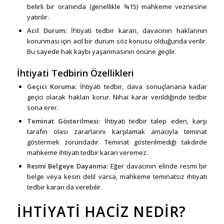
belirli bir oranında (genellikle %15) mahkeme veznesine
yatırılır.
Acil Durum:
İhtiyati tedbir kararı, davacının haklarının
korunması için acil bir durum söz konusu olduğunda verilir.
Bu sayede hak kaybı yaşanmasının önüne geçilir.
İhtiyati Tedbirin Özellikleri
Geçici Koruma:
İhtiyati tedbir, dava sonuçlanana kadar
geçici olarak hakları korur. Nihai karar verildiğinde tedbir
sona erer.
Teminat Gösterilmesi:
İhtiyati tedbir talep eden, karşı
tarafın olası zararlarını karşılamak amacıyla teminat
göstermek zorundadır. Teminat gösterilmediği takdirde
mahkeme ihtiyati tedbir kararı veremez.
Resmi Belgeye Dayanma:
Eğer davacının elinde resmi bir
belge veya kesin delil varsa, mahkeme teminatsız ihtiyati
tedbir kararı da verebilir.
İHTIYATI HACIZ NEDIR?