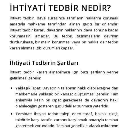
İHTIYATI TEDBIR NEDIR?
İhtiyati tedbir, dava süresince tarafların haklarını korumak
amacıyla mahkeme tarafından alınan geçici bir önlemdir.
İhtiyati tedbir kararı, davacının haklarının dava sonuna kadar
korunmasını amaçlar. Bu tedbir, taşınmazların devrinin
durdurulması, bir malın korunması veya bir hakka dair tedbir
kararı alınması gibi durumları kapsar.
İhtiyati Tedbirin Şartları
İhtiyati tedbir kararı alınabilmesi için bazı şartların yerine
getirilmesi gerekir:
Yaklaşık İspat:
Davacının talebinin haklı olabileceğine dair
mahkemede yaklaşık bir kanaat oluşturması gerekir. Tam
anlamıyla kesin bir ispat gerekmese de davacının haklı
olabileceğini gösteren güçlü deliller sunması yeterlidir.
Teminat:
İhtiyati tedbir talep eden taraf, haksız çıktığı
takdirde karşı tarafın zararını karşılamak amacıyla teminat
göstermek zorundadır. Teminat genellikle alacak miktarının