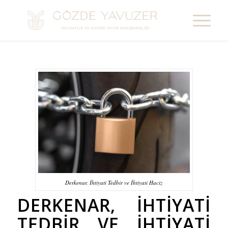
Derkenar, İhtiyati Tedbir ve İhtiyati Haciz
DERKENAR, İHTIYATI
TEDBIR VE İHTIYATI