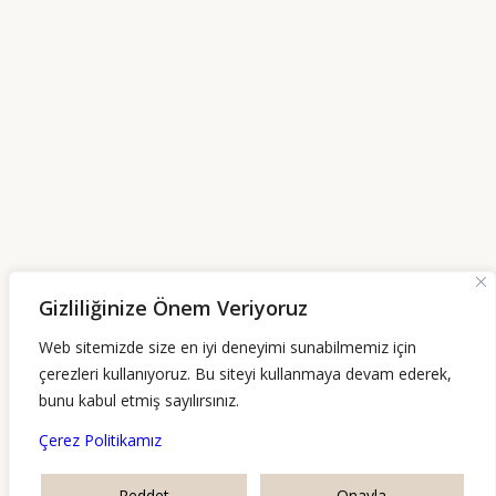
Gizliliğinize Önem Veriyoruz
Web sitemizde size en iyi deneyimi sunabilmemiz için
0 232 700 21 79
çerezleri kullanıyoruz. Bu siteyi kullanmaya devam ederek,
bunu kabul etmiş sayılırsınız.
Akdeniz Mahallesi No: 120 Alsancak-Konak /
Çerez Politikamız
İzmir
Reddet
Onayla